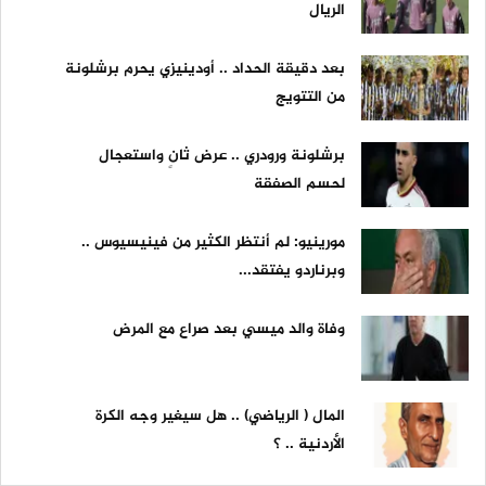
الريال
بعد دقيقة الحداد .. أودينيزي يحرم برشلونة
من التتويج
برشلونة ورودري .. عرض ثانٍ واستعجال
لحسم الصفقة
مورينيو: لم أنتظر الكثير من فينيسيوس ..
وبرناردو يفتقد...
وفاة والد ميسي بعد صراع مع المرض
المال ( الرياضي) .. هل سيغير وجه الكرة
الأردنية .. ؟