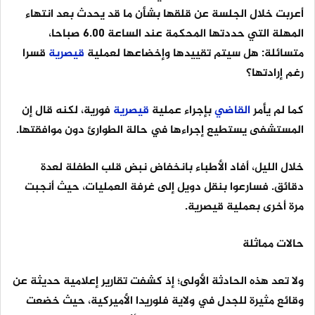
أعربت خلال الجلسة عن قلقها بشأن ما قد يحدث بعد انتهاء
المهلة التي حددتها المحكمة عند الساعة 6.00 صباحا،
متسائلة: هل سيتم تقييدها وإخضاعها لعملية
قيصرية
قسرا
رغم إرادتها؟
كما لم يأمر
القاضي
بإجراء عملية
قيصرية
فورية، لكنه قال إن
المستشفى يستطيع إجراءها في حالة الطوارئ دون موافقتها.
خلال الليل، أفاد الأطباء بانخفاض نبض قلب الطفلة لعدة
دقائق. فسارعوا بنقل دويل إلى غرفة العمليات، حيث أنجبت
مرة أخرى بعملية قيصرية.
حالات مماثلة
ولا تعد هذه الحادثة الأولى؛ إذ كشفت تقارير إعلامية حديثة عن
وقائع مثيرة للجدل في ولاية فلوريدا الأميركية، حيث خضعت