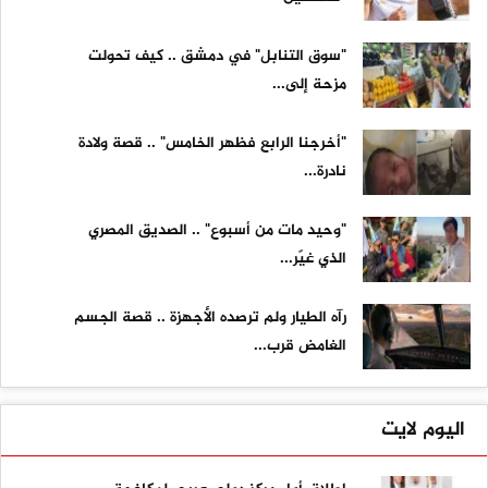
"سوق التنابل" في دمشق .. كيف تحولت
مزحة إلى...
"أخرجنا الرابع فظهر الخامس" .. قصة ولادة
نادرة...
"وحيد مات من أسبوع" .. الصديق المصري
الذي غيّر...
رآه الطيار ولم ترصده الأجهزة .. قصة الجسم
الغامض قرب...
اليوم لايت