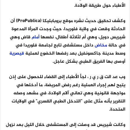
الأطباء حول طريقة الولادة.
وكشف تحقيق حديث نشره موقع بروبابليكا (ProPublica) أن
الحادثة وقعت في ولاية فلوريدا، حيث وجدت المرأة المدعوة
شيريس دويل، وهي أم لثلاثة أطفال، نفسها
أمام
قاض وهي
في حالة
مخاض
داخل مستشفى تابع لجامعة فلوريدا في
وسط مدينة جاكسونفيل بعد رفضها الخضوع لعملية
قيصرية
أوصى بها الفريق الطبي بشكل عاجل.
وب عد الت ق ر ي ر ، لجأ الأطباء إلى القضاء للحصول على إذن
يتيح لهم إجراء العملية رغم رفض المريضة، ما أدخلها في
مواجهة قانونية وهي تعاني آلام الولادة، في مشهد وصفه
التقرير بأنه مثال على "التدخل الطبي القسري" في الولايات
المتحدة.
وكانت شيريس قد وصلت إلى المستشفى خلال الليل بعد نزول