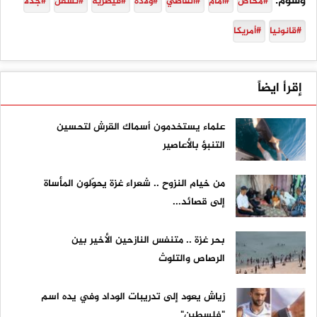
وسوم:
#مخاض
#أمام
#القاضي
#ولادة
#قيصرية
#تشعل
#جدلا
#قانونيا
#أمريكا
إقرأ ايضاً
علماء يستخدمون أسماك القرش لتحسين
التنبؤ بالأعاصير
من خيام النزوح .. شعراء غزة يحوّلون المأساة
إلى قصائد...
بحر غزة .. متنفس النازحين الأخير بين
الرصاص والتلوث
زياش يعود إلى تدريبات الوداد وفي يده اسم
"فلسطين"