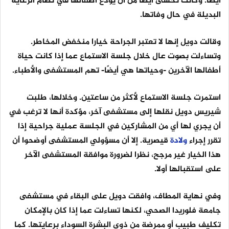
أيضًا. وكانت تخشى أيضًا من أن يُودع أطفالها في نظام الرعاية
البديلة في حال وفاتها.
وقالت دويل إنها لا تعتبر الجراحة خيارا منخفض المخاطر.
وتساءلت بصوت عال خلال جلسة الاستماع عما إذا كانت حياة
أطفالها الآخرين -وحياتها هي أيضًا- تهم المستشفى والأطباء.
استمرت جلسة الاستماع لأكثر من ساعتين. وخلالها، طلبت
شيريس دويل نقلها إلى مستشفى آخر، مؤكدة أنها لا ترغب في
أن يجري لها أي من المشاركين في الجلسة عملية جراحية إذا
تقرر إجراء
ولادة
قيصرية. إلا أن مسؤولي المستشفى أوضحوا أن
هذا الخيار غير مرجح، نظرا لضرورة موافقة المستشفى الآخر
على استقبالها أولا.
وفي نهاية المطاف، وافقت دويل على البقاء في مستشفى
جامعة فلوريدا الصحي، لكنها تساءلت عما إذا كان بالإمكان
تكليف طبيب أو ممرضة من ذوي البشرة السوداء برعايتها. كما