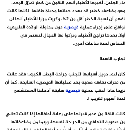
ماء الجنين. أخبرها الأطباء أنهم قلقون من خطر تمزق الرحم،
وهو مضاعف خطير قد يهدد حياتها وحياة طفلها. لكنها كانت
تفهم أن نسبة الخطر أقل من 2%، وكررت مرارا للأطباء أنها لن
توافق على إجراء عملية
قيصرية
دون محاولة الولادة الطبيعية
أولا. بعدها تراجع الأطباء، وتركوا لها المجال لتستمر في
المخاض لعدة ساعات أخرى.
تجارب قاسية
كان لدى دويل أسبابها لتجنب جراحة البطن الكبرى؛ فقد عانت
من فترات نقاهة صعبة بعد عملياتها القيصرية السابقة. كما أن
نزيفا حادا أعقب عملية
قيصرية
سابقة أدخلها المستشفى
لمدة أسبوع تقريب ا.
كانت قلقة من عدم قدرتها على رعاية أطفالها إذا كانت تعاني
من صعوبة التعافي من الجراحة نفسها، وربما من مضاعفاتها