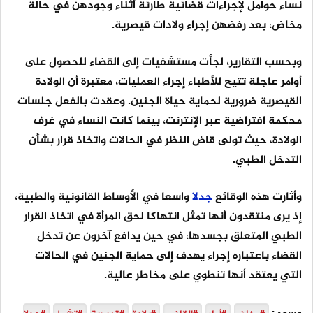
نساء حوامل لإجراءات قضائية طارئة أثناء وجودهن في حالة
مخاض، بعد رفضهن إجراء ولادات قيصرية.
وبحسب التقارير، لجأت مستشفيات إلى القضاء للحصول على
أوامر عاجلة تتيح للأطباء إجراء العمليات، معتبرة أن الولادة
القيصرية ضرورية لحماية حياة الجنين. وعقدت بالفعل جلسات
محكمة افتراضية عبر الإنترنت، بينما كانت النساء في غرف
الولادة، حيث تولى قاض النظر في الحالات واتخاذ قرار بشأن
التدخل الطبي.
وأثارت هذه الوقائع
جدلا
واسعا في الأوساط القانونية والطبية،
إذ يرى منتقدون أنها تمثل انتهاكا لحق المرأة في اتخاذ القرار
الطبي المتعلق بجسدها، في حين يدافع آخرون عن تدخل
القضاء باعتباره إجراء يهدف إلى حماية الجنين في الحالات
التي يعتقد أنها تنطوي على مخاطر عالية.