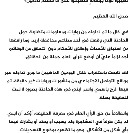
تُصِيبُوا قَوْمًا بِجَهَالَةٍ فَتُصْبِحُوا عَلَى مَا فَعَلْتُمْ نَادِمِينَ﴾
صدق الله العظيم
في ظل ما تم تداوله من روايات ومعلومات متضاربة حول
الحادثة التي وقعت في أحد مطاعم محافظة إربد، وما رافقها
من استباق للأحداث وإطلاق للأحكام دون التحقق من الوقائع،
أجد لزاماً عليّ أن أوضح للرأي العام جملة من الحقائق.
لقد تابعت باستغراب خلال اليومين الماضيين ما جرى تداوله عبر
مواقع التواصل الاجتماعي من منشورات وروايات غير دقيقة، تم
فيها الزج باسمي واسم ابني في هذه الحادثة بصورة لا تمت
للحقيقة بصلة.
وانطلاقاً من حق الرأي العام في معرفة الحقيقة، أؤكد أن ابني
لم يكن طرفاً في المشاجرة ولم يسبب أو يعتدِ أو يشارك فيها
بأي شكل من الأشكال، وهو ما تظهره بوضوح التسجيلات