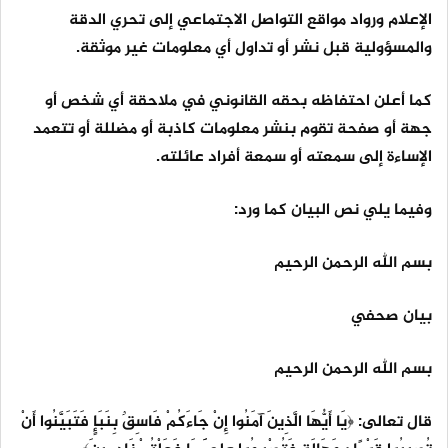
الإعلام ورواد مواقع التواصل الاجتماعي إلى تحري الدقة
والمسؤولية قبل نشر أو تداول أي معلومات غير موثقة.
كما أعلن احتفاظه بحقه القانوني في ملاحقة أي شخص أو
جهة أو صفحة تقوم بنشر معلومات كاذبة أو مضللة أو تتعمد
الإساءة إلى سمعته أو سمعة أفراد عائلته.
وفيما يلي نص البيان كما ورد:
بسم الله الرحمن الرحيم
بيان صحفي
بسم الله الرحمن الرحيم
قال تعالى: ﴿يَا أَيُّهَا الَّذِينَ آمَنُوا إِنْ جَاءَكُمْ فَاسِقٌ بِنَبَإٍ فَتَبَيَّنُوا أَنْ