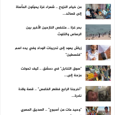
من خيام النزوح .. شعراء غزة يحوّلون المأساة
إلى قصائد...
بحر غزة .. متنفس النازحين الأخير بين
الرصاص والتلوث
زياش يعود إلى تدريبات الوداد وفي يده اسم
"فلسطين"
"سوق التنابل" في دمشق .. كيف تحولت
مزحة إلى...
"أخرجنا الرابع فظهر الخامس" .. قصة ولادة
نادرة...
"وحيد مات من أسبوع" .. الصديق المصري