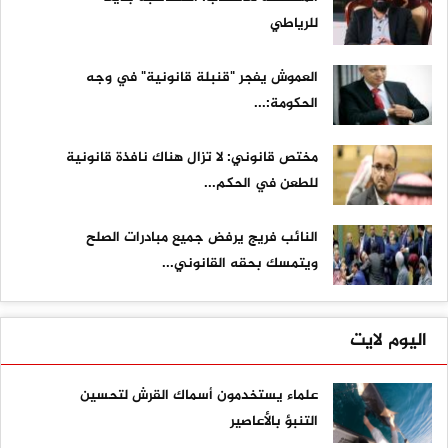
للرياطي
العموش يفجر "قنبلة قانونية" في وجه
الحكومة:...
مختص قانوني: لا تزال هناك نافذة قانونية
للطعن في الحكم...
النائب فريج يرفض جميع مبادرات الصلح
ويتمسك بحقه القانوني...
اليوم لايت
علماء يستخدمون أسماك القرش لتحسين
التنبؤ بالأعاصير