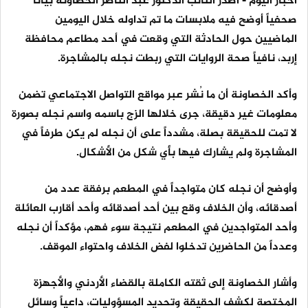
أخبار اليوم - أصدر النائب الدكتور عبد الناصر الخصاونة بياناً
صحفياً أوضح فيه ملابسات ما تم تداوله خلال اليومين
الماضيين حول الحادثة التي وقعت في أحد مطاعم محافظة
إربد، نافياً صحة الروايات التي ربطت نجله بالمشاجرة.
وأكد الخصاونة أن ما نُشر عبر مواقع التواصل الاجتماعي تضمن
معلومات غير دقيقة، جرى خلالها الزج باسمه واسم نجله بصورة
لا تمت للحقيقة بصلة، مشدداً على أن نجله لم يكن طرفاً في
المشاجرة ولم يشارك فيها بأي شكل من الأشكال.
وأوضح أن نجله كان متواجداً في المطعم برفقة عدد من
أصدقائه، وأن الخلاف وقع بين أحد أصدقائه وأحد أقارب العائلة
وأحد المتواجدين في المطعم نتيجة سوء فهم، مؤكداً أن نجله
وعدداً من الحاضرين تدخلوا لفض الخلاف واحتواء الموقف.
وأشار الخصاونة إلى ثقته الكاملة بالقضاء الأردني والأجهزة
المختصة لكشف الحقيقة وتحديد المسؤوليات، داعياً وسائل