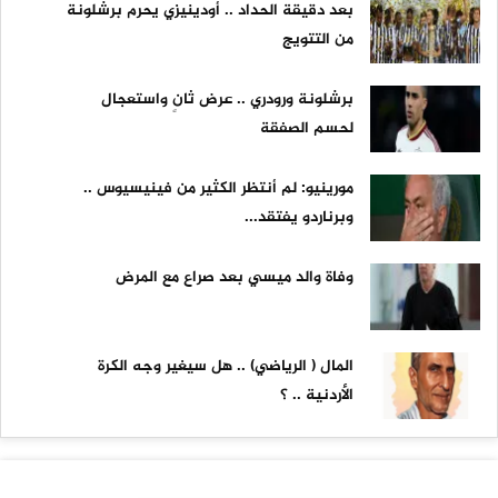
بعد دقيقة الحداد .. أودينيزي يحرم برشلونة
من التتويج
برشلونة ورودري .. عرض ثانٍ واستعجال
لحسم الصفقة
مورينيو: لم أنتظر الكثير من فينيسيوس ..
وبرناردو يفتقد...
وفاة والد ميسي بعد صراع مع المرض
المال ( الرياضي) .. هل سيغير وجه الكرة
الأردنية .. ؟