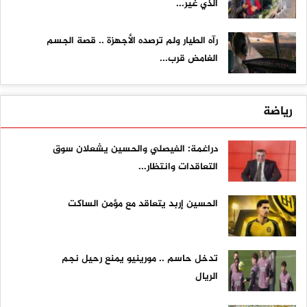
الذي غيّر...
رآه الطيار ولم ترصده الأجهزة .. قصة الجسم
الغامض قرب...
رياضة
دراغمة: الفيصلي والحسين يشعلان سوق
التعاقدات وانتظار...
الحسين إربد يتعاقد مع مؤمن الساكت
تدخل حاسم .. مورينيو يمنع رحيل نجم
الريال