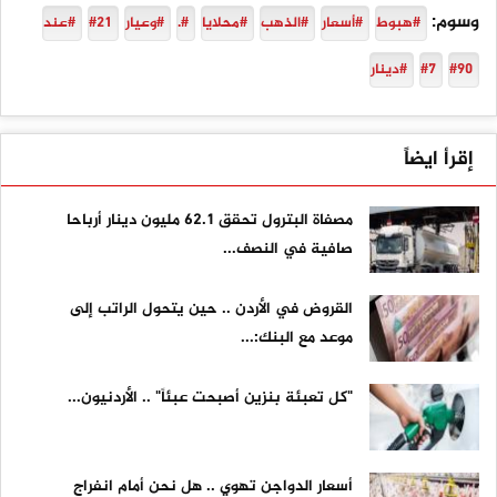
وسوم:
#هبوط
#أسعار
#الذهب
#محلايا
#.
#وعيار
#21
#عند
#90
#7
#دينار
إقرأ ايضاً
مصفاة البترول تحقق 62.1 مليون دينار أرباحا
صافية في النصف...
القروض في الأردن .. حين يتحول الراتب إلى
موعد مع البنك:...
"كل تعبئة بنزين أصبحت عبئاً" .. الأردنيون...
أسعار الدواجن تهوي .. هل نحن أمام انفراج