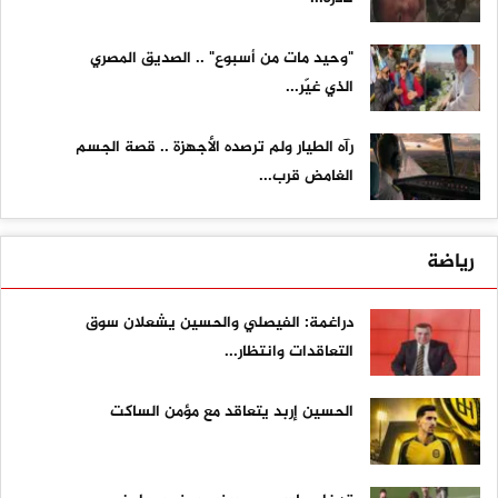
"وحيد مات من أسبوع" .. الصديق المصري
الذي غيّر...
رآه الطيار ولم ترصده الأجهزة .. قصة الجسم
الغامض قرب...
رياضة
دراغمة: الفيصلي والحسين يشعلان سوق
التعاقدات وانتظار...
الحسين إربد يتعاقد مع مؤمن الساكت