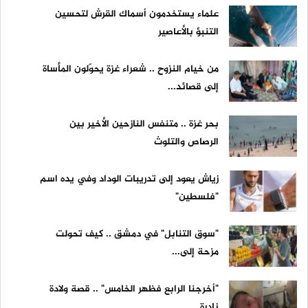
علماء يستخدمون أسماك القرش لتحسين
التنبؤ بالأعاصير
من خيام النزوح .. شعراء غزة يحوّلون المأساة
إلى قصائد...
بحر غزة .. متنفس النازحين الأخير بين
الرصاص والتلوث
زياش يعود إلى تدريبات الوداد وفي يده اسم
"فلسطين"
"سوق التنابل" في دمشق .. كيف تحولت
مزحة إلى...
"أخرجنا الرابع فظهر الخامس" .. قصة ولادة
نادرة...