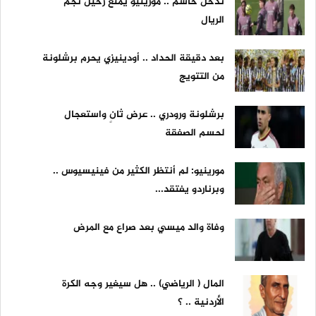
تدخل حاسم .. مورينيو يمنع رحيل نجم
الريال
بعد دقيقة الحداد .. أودينيزي يحرم برشلونة
من التتويج
برشلونة ورودري .. عرض ثانٍ واستعجال
لحسم الصفقة
مورينيو: لم أنتظر الكثير من فينيسيوس ..
وبرناردو يفتقد...
وفاة والد ميسي بعد صراع مع المرض
المال ( الرياضي) .. هل سيغير وجه الكرة
الأردنية .. ؟