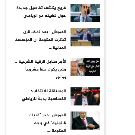
فريج يكشف تفاصيل جديدة
حول قضيته مع الرياطي
العموش : بعد نصف قرن
تذكرت الحكومة أن المؤسسة
المدنية...
الأجر مقابل الرقية الشرعية ..
متى يكون حقاً مشروعاً
ومتى...
المستقلة للانتخاب:
الكساسبة بديلاً للرياطي
العموش يفجر "قنبلة
قانونية" في وجه
الحكومة:...