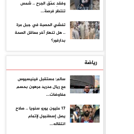
وفقدٍ عمّق الجرح .. شمس
تنتظر فرصةً...
تفشي الحصبة في جبل مرة
.. هل تنهار آخر معاقل الصحة
بدارفور؟
رياضة
سالم: مستقبل فينيسيوس
مع ريال مدريد مرهون بحسم
مفاوضات...
17 مليون يورو سنويا .. صلاح
يصل إسطنبول لإتمام
انتقاله...