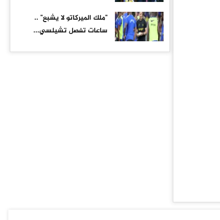
"ملك الميركاتو لا يشبع" ..
ساعات تفصل تشيلسي...