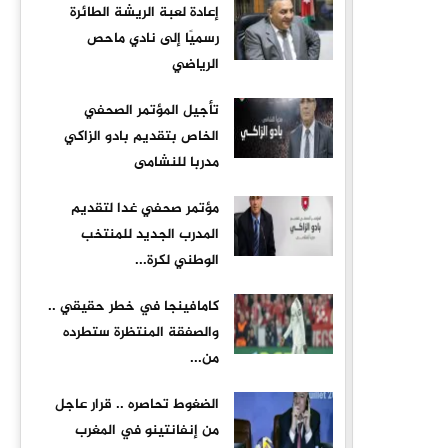
إعادة لعبة الريشة الطائرة
رسميًا إلى نادي ماحص
الرياضي
تأجيل المؤتمر الصحفي
الخاص بتقديم بادو الزاكي
مدربا للنشامى
مؤتمر صحفي غدا لتقديم
المدرب الجديد للمنتخب
الوطني لكرة...
كامافينجا في خطر حقيقي ..
والصفقة المنتظرة ستطرده
من...
الضغوط تحاصره .. قرار عاجل
من إنفانتينو في المغرب