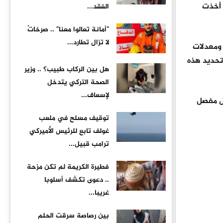
 أخذت
الفقد...
"أمانة تعالوا معنا" .. صرخاتٌ
لا تزال تطارد...
 ومعدلات
تحديد هذه
هل بين الركاب طبيب؟ .. وزير
الصحة التركي يتدخل
لإسعاف...
كل مفصل
توقيف مسلح في ملعب
غولف تابع للرئيس الأميركي
ترامب قبيل...
فطيرة الكريمة لم تكن مزحة
.. دعوى تكشف أسلوبا
غريبا...
بين رصاصة سرقت الحلم