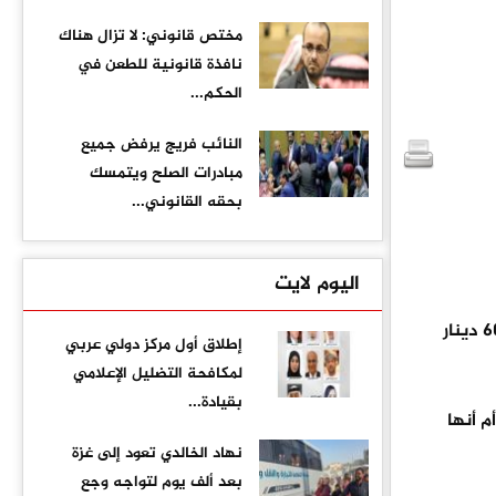
مختص قانوني: لا تزال هناك
نافذة قانونية للطعن في
الحكم...
النائب فريج يرفض جميع
مبادرات الصلح ويتمسك
بحقه القانوني...
اليوم لايت
معرفة أسس الزيادة التي أقرتها الحكومة للعاملين والمتقاعدين الذين تقل رواتبهم عن 600 دينار
إطلاق أول مركز دولي عربي
لمكافحة التضليل الإعلامي
بقيادة...
 أنها
نهاد الخالدي تعود إلى غزة
بعد ألف يوم لتواجه وجع