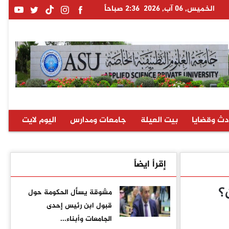
الخميس, 06 آب, 2026
2:36 صباحاً
دث وقضايا
بيت العيلة
جامعات ومدارس
اليوم لايت
إقرأ ايضاً
؟
مشوقة يسأل الحكومة حول
قبول ابن رئيس إحدى
الجامعات وأبناء...