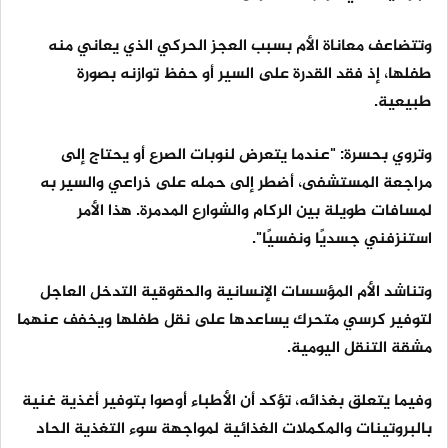
وتتضاعف معاناة الأم بسبب العجز الحركي الذي يعاني منه
طفلها، إذ فقد القدرة على السير أو حفظ توازنه بصورة
طبيعية.
وتروي بحسرة: "عندما يتعرض لنوبات الصرع أو يحتاج إلى
مراجعة المستشفى، أضطر إلى حمله على ذراعي والسير به
لمسافات طويلة بين الركام والشوارع المدمرة. هذا الأمر
استنزفني جسديًا ونفسيًا".
وتناشد الأم المؤسسات الإنسانية والحقوقية التدخل العاجل
لتوفير كرسي متحرك يساعدها على نقل طفلها ويخفف عنهما
مشقة التنقل اليومية.
وفيما يتعلق بغذائه، تؤكد أن الأطباء أوصوا بتوفير أغذية غنية
بالبروتينات والمكملات الغذائية لمواجهة سوء التغذية الحاد