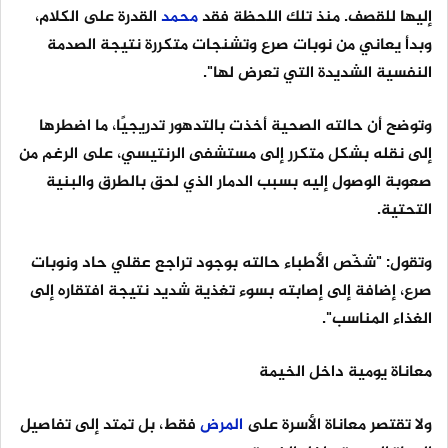
إليها للقصف. منذ تلك اللحظة فقد
محمد
القدرة على الكلام،
وبدأ يعاني من نوبات صرع وتشنجات متكررة نتيجة الصدمة
النفسية الشديدة التي تعرض لها".
وتوضح أن حالته الصحية أخذت بالتدهور تدريجيًا، ما اضطرها
إلى نقله بشكل متكرر إلى مستشفى الرنتيسي، على الرغم من
صعوبة الوصول إليه بسبب الدمار الذي لحق بالطرق والبنية
التحتية.
وتقول: "شخّص الأطباء حالته بوجود تراجع عقلي حاد ونوبات
صرع، إضافة إلى إصابته بسوء تغذية شديد نتيجة افتقاره إلى
الغذاء المناسب".
معاناة يومية داخل الخيمة
ولا تقتصر معاناة الأسرة على
المرض
فقط، بل تمتد إلى تفاصيل