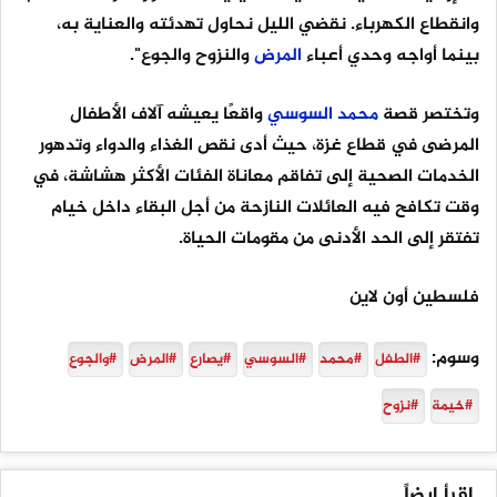
وانقطاع الكهرباء. نقضي الليل نحاول تهدئته والعناية به،
بينما أواجه وحدي أعباء
المرض
والنزوح والجوع".
وتختصر قصة
محمد
السوسي
واقعًا يعيشه آلاف الأطفال
المرضى في قطاع غزة، حيث أدى نقص الغذاء والدواء وتدهور
الخدمات الصحية إلى تفاقم معاناة الفئات الأكثر هشاشة، في
وقت تكافح فيه العائلات النازحة من أجل البقاء داخل خيام
تفتقر إلى الحد الأدنى من مقومات الحياة.
فلسطين أون لاين
وسوم:
#الطفل
#محمد
#السوسي
#يصارع
#المرض
#والجوع
#خيمة
#نزوح
إقرأ ايضاً