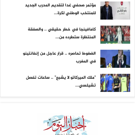
مؤتمر صحفي غدا لتقديم المدرب الجديد
للمنتخب الوطني لكرة...
كامافينجا في خطر حقيقي .. والصفقة
المنتظرة ستطرده من...
الضغوط تحاصره .. قرار عاجل من إنفانتينو
في المغرب
"ملك الميركاتو لا يشبع" .. ساعات تفصل
تشيلسي...