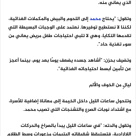
الذي يعاني منه.
وتقول: "يحتاج
محمد
إلى اللحوم والبيض والمكملات الغذائية،
لكننا لا نستطيع توفيرها. نعتمد على الوجبات البسيطة التي
تقدمها التكايا، وهي لا تلبي احتياجات طفل مريض يعاني من
سوء تغذية حاد".
وتضيف بحزن: "أشاهد جسده يضعف يومًا بعد يوم، بينما أعجز
عن تأمين أبسط احتياجاته الغذائية".
ليالٍ من الخوف والألم
وتتحول ساعات الليل داخل الخيمة إلى معاناة إضافية للأسرة،
مع اشتداد نوبات الصرع والتشنجات التي تصيب محمد.
وتقول والدته: "في ساعات الليل يبدأ بالصراخ والحركات
اللاإرادية، فتستيقظ شقيقاته اليتيمات مذعورات وسط الظلام