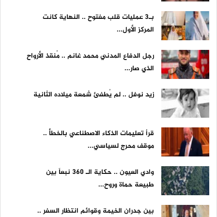
بـ3 عمليات قلب مفتوح .. النهاية كانت
المركز الأول...
رجل الدفاع المدني محمد غانم .. مُنقذ الأرواح
الذي صار...
زيد نوفل .. لم يُطفئ شمعة ميلاده الثانية
قرأ تعليمات الذكاء الاصطناعي بالخطأ ..
موقف محرج لسياسي...
وادي العيون .. حكاية الـ 360 نبعاً بين
طبيعة حماة وروح...
بين جدران الخيمة وقوائم انتظار السفر ..