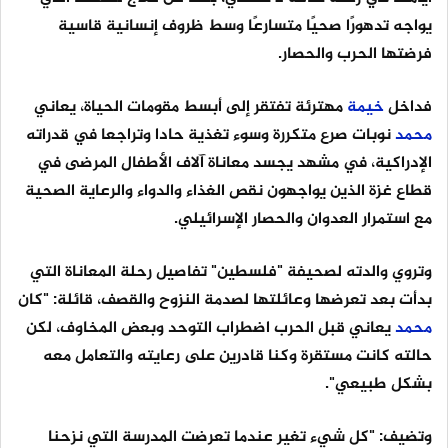
يواجه تدهورًا صحيًا متسارعًا وسط ظروف إنسانية قاسية
فرضتها الحرب والحصار.
فداخل
خيمة
مهترئة تفتقر إلى أبسط مقومات الحياة، يعاني
محمد
نوبات صرع متكررة وسوء تغذية حادا وتراجعا في قدراته
الإدراكية، في مشهد يجسد معاناة آلاف الأطفال المرضى في
قطاع غزة الذين يواجهون نقص الغذاء والدواء والرعاية الصحية
مع استمرار العدوان والحصار الإسرائيلي.
وتروي والدته لصحيفة "فلسطين" تفاصيل رحلة المعاناة التي
بدأت بعد تعرضها وعائلتها لصدمة النزوح والقصف، قائلة: "كان
محمد
يعاني قبل الحرب اضطراب التوحد وبعض المخاوف، لكن
حالته كانت مستقرة وكنا قادرين على رعايته والتعامل معه
بشكل طبيعي".
وتضيف: "كل شيء تغير عندما تعرضت المدرسة التي نزحنا