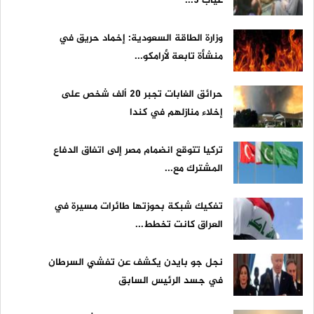
غياب 5...
وزارة الطاقة السعودية: إخماد حريق في
منشأة تابعة لأرامكو...
حرائق الغابات تجبر 20 ألف شخص على
إخلاء منازلهم في كندا
تركيا تتوقع انضمام مصر إلى اتفاق الدفاع
المشترك مع...
تفكيك شبكة بحوزتها طائرات مسيرة في
العراق كانت تخطط...
نجل جو بايدن يكشف عن تفشي السرطان
في جسد الرئيس السابق