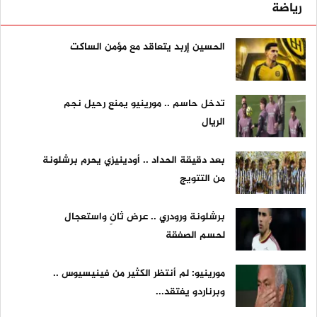
رياضة
الحسين إربد يتعاقد مع مؤمن الساكت
تدخل حاسم .. مورينيو يمنع رحيل نجم
الريال
بعد دقيقة الحداد .. أودينيزي يحرم برشلونة
من التتويج
برشلونة ورودري .. عرض ثانٍ واستعجال
لحسم الصفقة
مورينيو: لم أنتظر الكثير من فينيسيوس ..
وبرناردو يفتقد...