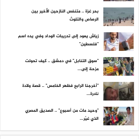
بحر غزة .. متنفس النازحين الأخير بين
الرصاص والتلوث
زياش يعود إلى تدريبات الوداد وفي يده اسم
"فلسطين"
"سوق التنابل" في دمشق .. كيف تحولت
مزحة إلى...
"أخرجنا الرابع فظهر الخامس" .. قصة ولادة
نادرة...
"وحيد مات من أسبوع" .. الصديق المصري
الذي غيّر...