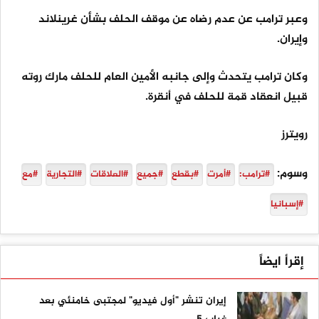
وعبر ترامب عن عدم رضاه عن موقف الحلف بشأن غرينلاند
وإيران.
وكان ترامب يتحدث وإلى جانبه الأمين العام للحلف مارك روته
قبيل انعقاد قمة للحلف في أنقرة.
رويترز
وسوم:
#ترامب:
#أمرت
#بقطع
#جميع
#العلاقات
#التجارية
#مع
#إسبانيا
إقرأ ايضاً
إيران تنشر "أول فيديو" لمجتبى خامنئي بعد