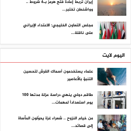
إيران تربط إعادة فتح هرمز بـ6 شروط ..
وواشنطن تختبر...
مجلس التعاون الخليجي: الاعتداء الإيراني
على ناقلة...
اليوم لايت
علماء يستخدمون أسماك القرش لتحسين
التنبؤ بالأعاصير
طاقم دولي ينهي دراسة عزلة مدتها 100
يوم استعداداً لمهمات...
من خيام النزوح .. شعراء غزة يحوّلون المأساة
إلى قصائد...