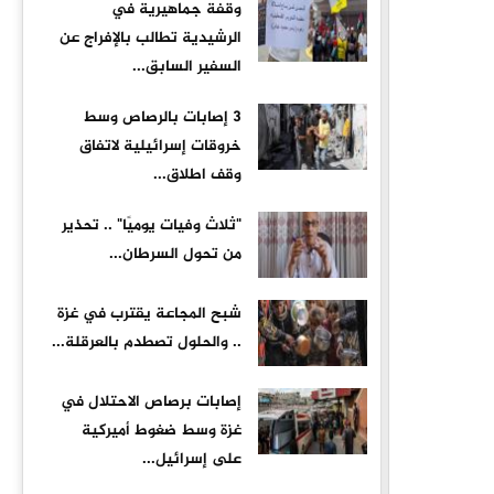
وقفة جماهيرية في
الرشيدية تطالب بالإفراج عن
السفير السابق...
3 إصابات بالرصاص وسط
خروقات إسرائيلية لاتفاق
وقف اطلاق...
"ثلاث وفيات يوميًا" .. تحذير
من تحول السرطان...
شبح المجاعة يقترب في غزة
.. والحلول تصطدم بالعرقلة...
إصابات برصاص الاحتلال في
غزة وسط ضغوط أميركية
على إسرائيل...