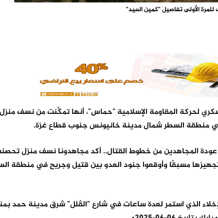
لمرة الأولى تفاصيل "كمين العيد"
كري لحركة المقاومة الإسلامية "حماس"، أنها تمكَّنت من نسف منز
 في منطقة السطر شمال مدينة خانيونس جنوب قطاع غزة.
عودة المجاهدين من خطوط القتال.. أكد مجاهدونا نسف منزل تحصن
 تجهيزها مسبقًا وأوقعوا جنود العدو بين قتيل وجريح في منطقة ال
إخلاء الذي استمر لعدة ساعات في شارع "الڤلل" شرق مدينة حمد بم