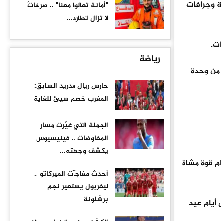
ة وجرافات
"أمانة تعالوا معنا" .. صرخاتٌ
لا تزال تطارد...
رياضة
 من وحدة
حارس ريال مدريد السابق:
المغرب خصم سيئ للغاية
الجملة التي غيّرت مسار
المفاوضات .. فينيسيوس
يكشف وجهته...
أثناء اقتحام قوة مشاة
أحدث مفاجآت الميركاتو ..
ليفربول يستعير نجم
برشلونة
أيام عيد