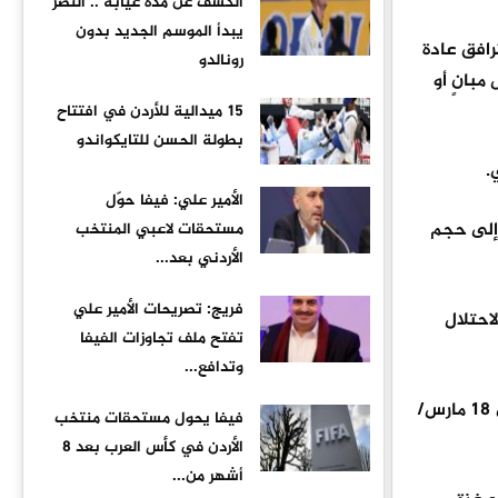
الكشف عن مدة غيابه .. النصر
يبدأ الموسم الجديد بدون
رافق عادة
رونالدو
بانٍ أو
15 ميدالية للأردن في افتتاح
بطولة الحسن للتايكواندو
.
الأمير علي: فيفا حوّل
 إلى حجم
مستحقات لاعبي المنتخب
الأردني بعد...
فريج: تصريحات الأمير علي
 الاحتلال
تفتح ملف تجاوزات الفيفا
وتدافع...
وحسب معطيات الجيش الإسرائيلي، قُتل منذ السابع من أكتوبر/تشرين الأول 866 عسكريا، بينهم 8 منذ استئناف الإبادة في غزة في 18 مارس/
فيفا يحول مستحقات منتخب
الأردن في كأس العرب بعد 8
أشهر من...