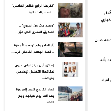
"أخرجنا الرابع فظهر الخامس"
.. قصة ولادة نادرة...
نوعية في الأداء
خباري
"وحيد مات من أسبوع" ..
الصديق المصري الذي غيّر...
حتية ضمن
رآه الطيار ولم ترصده الأجهزة
.. قصة الجسم الغامض قرب...
د بأنه
إطلاق أول مركز دولي عربي
لمكافحة التضليل الإعلامي
بقيادة...
أفراد
نهاد الخالدي تعود إلى غزة
بعد ألف يوم لتواجه وجع
الفقد...