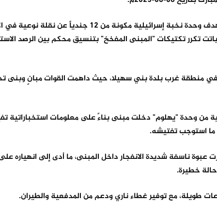
 06-06-2025م.
وكشفت وسائل الإعلام العبري تفاصيل "كمين العيد" الذي استهدف وحدة نخبة إسرائيلية مكونة من 12 جندياً عن نقلة 
 باتت تكرر تكتيكات "المبنى المفخخ" بتنسيق محكم بين الرصد الاست
 في منطقة غرب بلدة بني سهيلا، حيث داهمت القوات مبانٍ وبنى ت
من وحدة "يهلوم" دخلت مبنى بناءً على معلومات استخباراتية تفي
ما استوجب تفتيشه.
 عبوة ناسفة شديدة الانفجار داخل المبنى، ما أدى إلى انهياره على 
حالة خطيرة.
ت طويلة، مع توفير غطاء ناري ودعم من المدفعية والطيران.