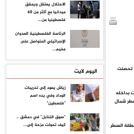
الاحتلال يعتقل ويحقق
ميدانيا مع أكثر من 60
فلسطينيا من...
الرئاسة الفلسطينية العدوان
الإسرائيلي المتواصل على
مخيم...
ل تحصنت
اليوم لايت
زياش يعود إلى تدريبات
ت بداخله
الوداد وفي يده اسم
سطر شمال
"فلسطين"
"سوق التنابل" في دمشق ..
كيف تحولت مزحة إلى...
نطقة السطر