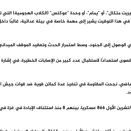
يت متكال"، أو "يمام"، أو وحدة "عوكتس" (الكلاب الهجومية) التي ت
هذا التوقيت يشير إلى مهمة خاصة في بيئة عدائية، غالبًا داخل م
 الوصول إلى الجنود، وسط استمرار الحدث وتعقيد الموقف الميداني
صوى استعدادًا لاستقبال عدد كبير من الإصابات الخطيرة، في إشارة
احتلال حرب الإبادة في 18 مارس/ آذار الماضي، نجحت المقاومة في تنفيذ عدة كمائن قوية ضد قوات جيش
د.