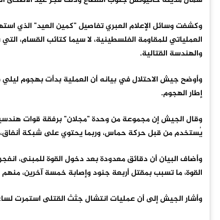
شمال مدينة خانيونس جنوب القطاع وذلك فجر عيد الأضحى المبارك بتاريخ
العملياتي للمقاومة الفلسطينية، لا سيما كتائب القسام، التي
والهندسة القتالية.
وأوضح جيش الاحتلال في بيانه أن العملية بدأت بهجوم ليلي
إطار الهجوم.
وقال الجيش إن مجموعة من وحدة "مجلان" برفقة قوات هندسية 
يُستخدم من قبل حركة حماس، وربما يحتوي على شبكة أنفاق، 
وأضاف البيان أن دقائق معدودة بعد دخول القوة للمبنى، انفجرت
القوة، ما تسبب بمقتل أربعة جنود وإصابة خمسة آخرين، منهم 
وأشار الجيش إلى أن عمليات انتشال جثث القتلى استمرت لساعا