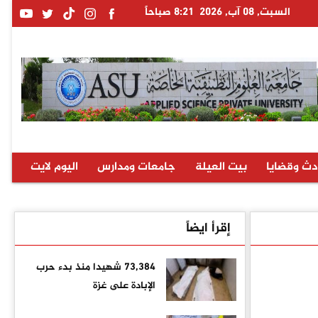
السبت, 08 آب, 2026
8:21 صباحاً
دث وقضايا
بيت العيلة
جامعات ومدارس
اليوم لايت
إقرأ ايضاً
73,384 شهيدا منذ بدء حرب
الإبادة على غزة