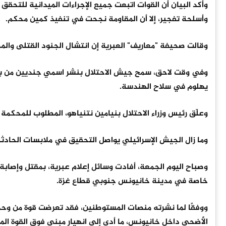
وأكد البيان أن القوات اتبعت جميع الإجراءات الميدانية للتح
وأسلحة تفجير، إلا أن المقاومة نجحت في تنفيذ كمين محكم.
وقالت صحيفة "معاريف" العبرية إن انتشال الجنود القتلى والمصا
وفي وقت لاحق، سمح جيش الاحتلال بنشر اسمي جنديين من بين 
يهلوم في سلاح الهندسة.
وعلّق رئيس وزراء الاحتلال بنيامين نتنياهو، المطلوب للمحكمة 
وما زال الجيش الإسرائيلي يواصل التحقيق في ملابسات الحادثة 
خاصة في مدينة خانيونس جنوبي قطاع غزة.
ووفقًا لما نشرته منصات المستوطنين، فقد تعرضت قوة من وحدات
الأضحى داخل خانيونس، ما أدى إلى انهيار مبنى فوق القوة الم