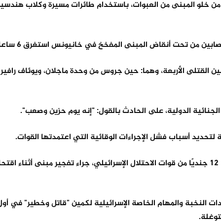
قق من خلو المبنى من العبوات، باستخدام طائرات مسيرة وكلاب هندسي
بين من تحت أنقاض المبنى المفخخ في خانيونس استغرق 6 ساعات.
القتلى الأربعة، وهما: حين جروس من وحدة ماجلان، ويوئاف رافير
الجنائية الدولية، على الحادث بالقول: "إنه يوم حزين وصعب".
لتحديد أسباب فشل الإجراءات الوقائية التي اعتمدتها القوات.
وصباح اليوم الجمعة، أفادت وسائل إعلام عبرية، بمقتل وإصابة 12 جنديًا من قوات الاحتلال الإسرائيلي، جراء تفجير مبنى 
 النخبة والمهام الخاصة الإسرائيلية لكمين "قاتل وخطير" في أول 
توغلة.