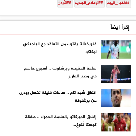
##أخبار_اليوم
##الإعلام_الجديد
##الأردن
إقرأ ايضاً
فنربخشة يقترب من التعاقد مع البلجيكي
لوكاكو
ساعة الحقيقة وبرشلونة .. أسبوع حاسم
في مصير ألفاريز
اتفاق شبه تام .. ساعات قليلة تفصل رودري
عن برشلونة
إغلاق الميركاتو بالعلامة الحمراء .. صفقة
كوستا تُفرغ...