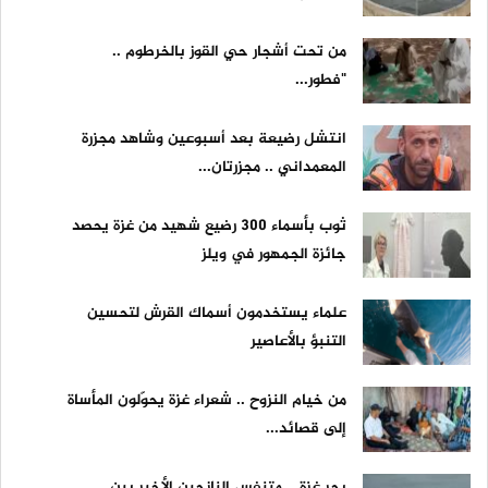
من تحت أشجار حي القوز بالخرطوم ..
"فطور...
انتشل رضيعة بعد أسبوعين وشاهد مجزرة
المعمداني .. مجزرتان...
ثوب بأسماء 300 رضيع شهيد من غزة يحصد
جائزة الجمهور في ويلز
علماء يستخدمون أسماك القرش لتحسين
التنبؤ بالأعاصير
من خيام النزوح .. شعراء غزة يحوّلون المأساة
إلى قصائد...
بحر غزة .. متنفس النازحين الأخير بين