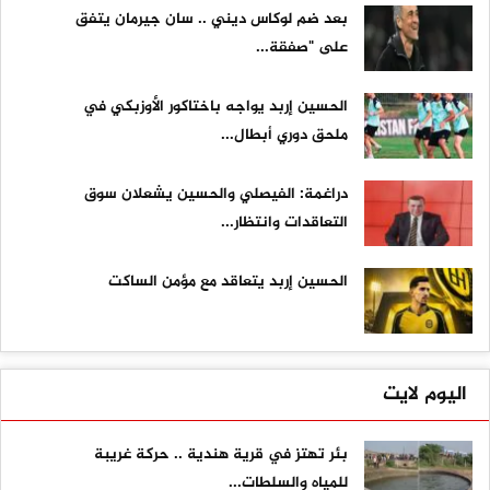
بعد ضم لوكاس ديني .. سان جيرمان يتفق
على "صفقة...
الحسين إربد يواجه باختاكور الأوزبكي في
ملحق دوري أبطال...
دراغمة: الفيصلي والحسين يشعلان سوق
التعاقدات وانتظار...
الحسين إربد يتعاقد مع مؤمن الساكت
اليوم لايت
بئر تهتز في قرية هندية .. حركة غريبة
للمياه والسلطات...