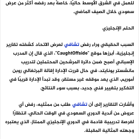
للعمل في الشرق الأوسط حاليًا، خاصةً بعد رفضه أكثر من عرض
سعودي خلال الصيف الماضي.
الحلم الإنجليزي
السبب الحقيقي وراء رفض
تشافي
لعرض الاتحاد كشفته تقارير
إنجليزية، أبرزها موقع "CaughtOffside"، الذي قال إن المدرب
الإسباني أصبح ضمن دائرة المرشحين المحتملين لتدريب
مانشستر يونايتد، في حال قررت الإدارة إقالة البرتغالي روبن
أموريم، الذي يعد موقفه غير مستقر، وقد تبدأ الإدارة قريبًا في
التفكير بتغيير فني جديد، بسبب سوء النتائج.
وأشارت التقارير إلى أن
تشافي
طلب من ممثليه، رفض أي
عروض من أندية الدوري السعودي في الوقت الحالي، انتظارًا
لفرصة تدريبية قادمة في الدوري الإنجليزي الممتاز، الذي يعتبره
وجهته المثالية المقبلة.