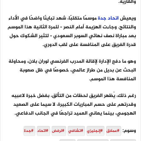
والقارية.
ويعيش
اتحاد
جدة
موسمًا متقلبًا، شهد تباينًا واضحًا في الأداء
والنتائج. وجاءت الهزيمة أمام النصر - للمرة الثانية هذا الموسم
بعد مباراة نصف نهائي السوبر السعودي - لتثير الشكوك حول
قدرة الفريق على المنافسة على لقب الدوري.
وهو ما دفع الإدارة لإقالة المدرب الفرنسي لوران بلان، ومحاولة
البحث عن بديل من طراز عالمي، خصوصًا في ظل صعوبة
المنافسة هذا الموسم.
رغم ذلك، يُظهر الفريق لحظات من التألق، بفضل خبرة لاعبيه
وقدرتهم على حسم المباريات الكبيرة، لا سيما على الصعيد
الهجومي، بينما يعاني العميد تراجعًا في الجانب الدفاعي.
وسوم:
#عملاق
#إنجليزي
#تشافي
#لرفض
#اتحاد
#جدة