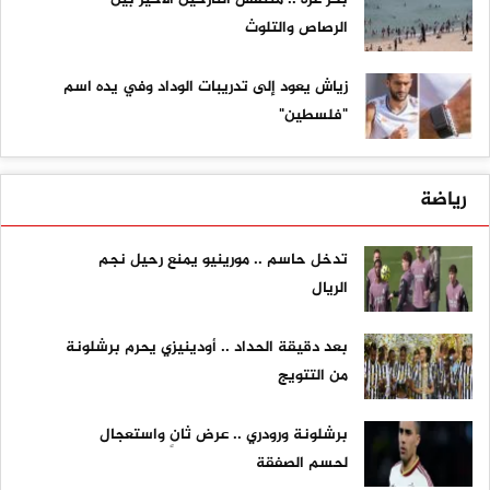
الرصاص والتلوث
زياش يعود إلى تدريبات الوداد وفي يده اسم
"فلسطين"
رياضة
تدخل حاسم .. مورينيو يمنع رحيل نجم
الريال
بعد دقيقة الحداد .. أودينيزي يحرم برشلونة
من التتويج
برشلونة ورودري .. عرض ثانٍ واستعجال
لحسم الصفقة