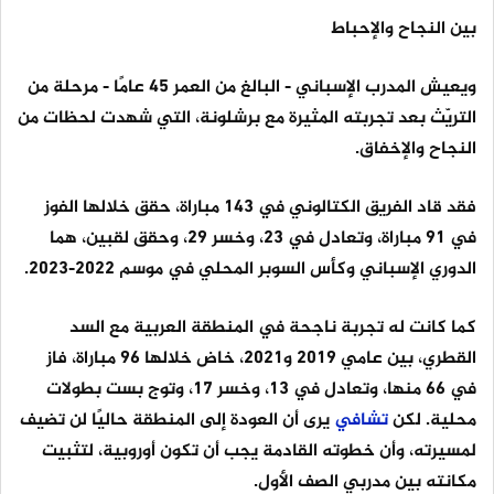
بين النجاح والإحباط
ويعيش المدرب الإسباني - البالغ من العمر 45 عامًا - مرحلة من
التريّث بعد تجربته المثيرة مع برشلونة، التي شهدت لحظات من
النجاح والإخفاق.
فقد قاد الفريق الكتالوني في 143 مباراة، حقق خلالها الفوز
في 91 مباراة، وتعادل في 23، وخسر 29، وحقق لقبين، هما
الدوري الإسباني وكأس السوبر المحلي في موسم 2022-2023.
كما كانت له تجربة ناجحة في المنطقة العربية مع السد
القطري، بين عامي 2019 و2021، خاض خلالها 96 مباراة، فاز
في 66 منها، وتعادل في 13، وخسر 17، وتوج بست بطولات
محلية. لكن
تشافي
يرى أن العودة إلى المنطقة حاليًا لن تضيف
لمسيرته، وأن خطوته القادمة يجب أن تكون أوروبية، لتثبيت
مكانته بين مدربي الصف الأول.