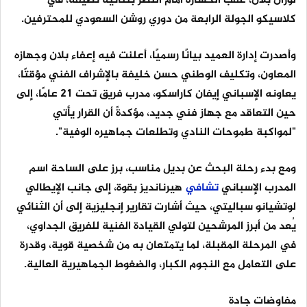
لوران بلان، عقب الخسارة أمام النصر بثنائية نظيفة، في
كلاسيكو الجولة الرابعة من دوري روشن السعودي للمحترفين.
وأصدرت إدارة العميد بيانًا رسميًا، أعلنت فيه إعفاء بلان وجهازه
المعاون، وتكليف الوطني حسن خليفة بالإشراف الفني مؤقتًا،
يعاونه الإسباني إيفان كاراسكو، مدرب فريق تحت 21 عامًا، إلى
حين التعاقد مع جهاز فني جديد، مؤكدةً أن القرار يأتي
"لمواكبة طموحات النادي وتطلعات جماهيره الوفية".
ومع بدء رحلة البحث عن بديل مناسب، برز على الساحة اسم
المدرب الإسباني
تشافي
هيرنانديز بقوة، إلى جانب الإيطالي
لوتشيانو سباليتي، حيث أشارت تقارير إنجليزية إلى أن الثنائي
يُعد من أبرز المرشحين لتولي القيادة الفنية للفريق الجداوي،
في المرحلة المقبلة، لما يتمتعان به من شخصية قوية، وقدرة
على التعامل مع النجوم الكبار، والضغوط الجماهيرية العالية.
مفاوضات جادة