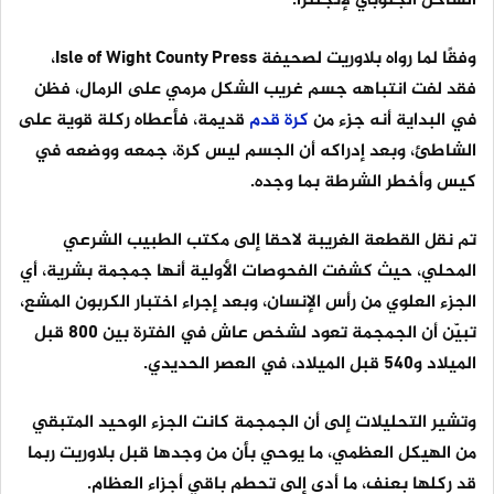
الساحل الجنوبي لإنجلترا.
وفقًا لما رواه بلاوريت لصحيفة Isle of Wight County Press،
فقد لفت انتباهه جسم غريب الشكل مرمي على الرمال، فظن
في البداية أنه جزء من
كرة
قدم
قديمة، فأعطاه ركلة قوية على
الشاطئ، وبعد إدراكه أن الجسم ليس كرة، جمعه ووضعه في
كيس وأخطر الشرطة بما وجده.
تم نقل القطعة الغريبة لاحقا إلى مكتب الطبيب الشرعي
المحلي، حيث كشفت الفحوصات الأولية أنها جمجمة بشرية، أي
الجزء العلوي من رأس الإنسان، وبعد إجراء اختبار الكربون المشع،
تبيّن أن الجمجمة تعود لشخص عاش في الفترة بين 800 قبل
الميلاد و540 قبل الميلاد، في العصر الحديدي.
وتشير التحليلات إلى أن الجمجمة كانت الجزء الوحيد المتبقي
من الهيكل العظمي، ما يوحي بأن من وجدها قبل بلاوريت ربما
قد ركلها بعنف، ما أدى إلى تحطم باقي أجزاء العظام.