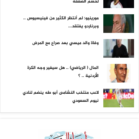
لحسم الصفقة
مورينيو: لم أنتظر الكثير من فينيسيوس ..
وبرناردو يفتقد...
وفاة والد ميسي بعد صراع مع المرض
المال ( الرياضي) .. هل سيغير وجه الكرة
الأردنية .. ؟
لاعب منتخب النشامى أبو طه ينضم لنادي
نيوم السعودي