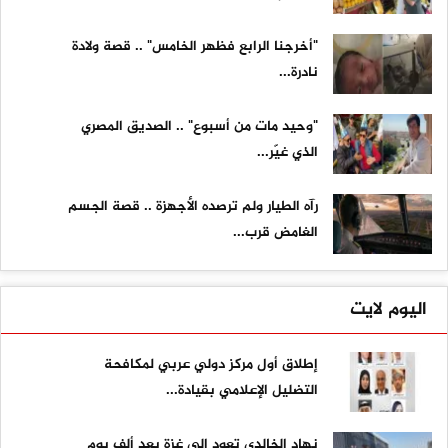
"أخرجنا الرابع فظهر الخامس" .. قصة ولادة
نادرة...
"وحيد مات من أسبوع" .. الصديق المصري
الذي غيّر...
رآه الطيار ولم ترصده الأجهزة .. قصة الجسم
الغامض قرب...
اليوم لايت
إطلاق أول مركز دولي عربي لمكافحة
التضليل الإعلامي بقيادة...
نهاد الخالدي تعود إلى غزة بعد ألف يوم