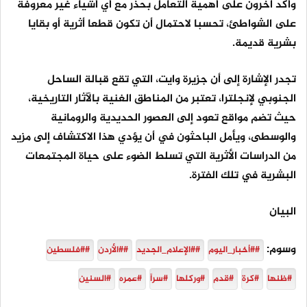
وأكد آخرون على أهمية التعامل بحذر مع أي أشياء غير معروفة
على الشواطئ، تحسبا لاحتمال أن تكون قطعا أثرية أو بقايا
بشرية قديمة.
تجدر الإشارة إلى أن جزيرة وايت، التي تقع قبالة الساحل
الجنوبي لإنجلترا، تعتبر من المناطق الغنية بالآثار التاريخية،
حيث تضم مواقع تعود إلى العصور الحديدية والرومانية
والوسطى، ويأمل الباحثون في أن يؤدي هذا الاكتشاف إلى مزيد
من الدراسات الأثرية التي تسلط الضوء على حياة المجتمعات
البشرية في تلك الفترة.
البيان
وسوم:
##أخبار_اليوم
##الإعلام_الجديد
##الأردن
##فلسطين
#ظنها
#كرة
#قدم
#وركلها
#سراً
#عمره
#السنين