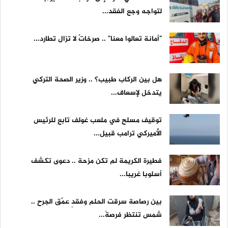
لتواجه وجع الفقد...
"أمانة تعالوا معنا" .. صرخاتٌ لا تزال تطارد...
هل بين الركاب طبيب؟ .. وزير الصحة التركي
يتدخل لإسعاف...
توقيف مسلح في ملعب غولف تابع للرئيس
الأميركي ترامب قبيل...
فطيرة الكريمة لم تكن مزحة .. دعوى تكشف
أسلوبا غريبا...
بين رصاصة سرقت الحلم وفقدٍ عمّق الجرح ..
شمس تنتظر فرصةً...