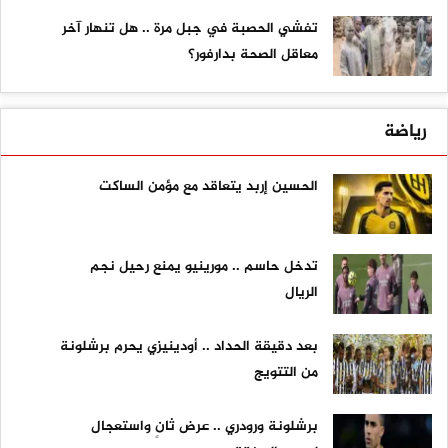
تفشي الحصبة في جبل مرة .. هل تنهار آخر
معاقل الصحة بدارفور؟
رياضة
الحسين إربد يتعاقد مع مؤمن الساكت
تدخل حاسم .. مورينيو يمنع رحيل نجم
الريال
بعد دقيقة الحداد .. أودينيزي يحرم برشلونة
من التتويج
برشلونة ورودري .. عرض ثانٍ واستعجال