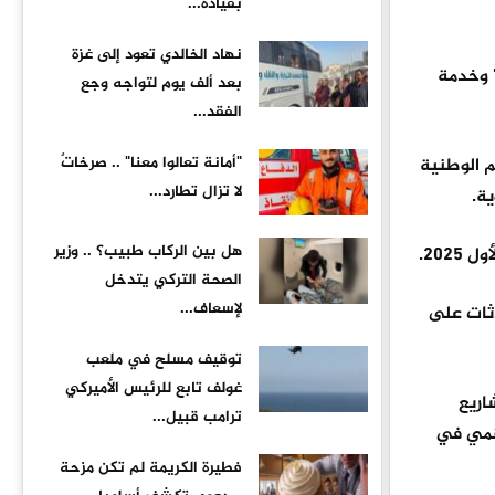
بقيادة...
نهاد الخالدي تعود إلى غزة
" وخدمة
بعد ألف يوم لتواجه وجع
الفقد...
"أمانة تعالوا معنا" .. صرخاتٌ
 الوطنية
لا تزال تطارد...
هل بين الركاب طبيب؟ .. وزير
الصحة التركي يتدخل
لإسعاف...
عدد المحادثات على
توقيف مسلح في ملعب
غولف تابع للرئيس الأميركي
الاستراتيجية الأردنية للذكاء الاصطناعي إلى 20 مشروعا (14 مشروعا منجزا و6 مشاريع
ترامب قبيل...
لتحول الرقمي في
فطيرة الكريمة لم تكن مزحة