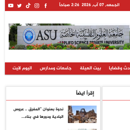
الجمعه, 07 آب, 2026
2:26 صباحاً
دث وقضايا
بيت العيلة
جامعات ومدارس
اليوم لايت
إقرأ ايضاً
ندوة بعنوان "المفرق .. عروس
البادية ودورها في بناء...