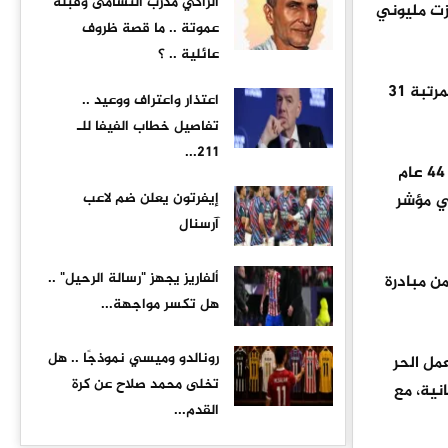
الزاكي مدرب النشامى وقبله
مويلية تجاوزت مليوني
عموتة .. ما قصة ظروف
عائلية .. ؟
من المرتبة 31
اعتذار واعتراف ووعيد ..
تفاصيل خطاب الفيفا للـ
211...
كما تحسن ترتيب المملكة في مؤشر تطور الحكومة الإلكترونية من 117 إلى 89، وفي مؤشر التنافسية الرقمية من 50 عام 2024 إلى 44 عام
إيفرتون يعلن ضم لاعب
 2025، كما جاءت في المرتبة الثالثة عربيا و29 عالميا في مؤشر
آرسنال
ألفاريز يجهز "رسالة الرحيل" ..
ية العام الماضي ،ضمن مبادرة
هل تكسر مواجهة...
رونالدو وميسي نموذجًا .. هل
30 مستفيدا على منصات العمل الحر
تخلى محمد صلاح عن كرة
نية، مع
القدم...