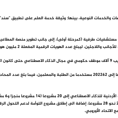
صات والخدمات النوعية، بينها: وثيقة خدمة العلم على تطبيق "سند
 مستشفيات طرفية (كمرحلة أولى)، إلى جانب تطوير منصة المطاعيم
 واللاجئين، ليبلغ عدد الهويات الرقمية المفعلة 2 مليون هوية.
 2025.
كما جرى توسيع منصة "سراج" التعليمية ليصل عدد مستخدميها إلى 202262 مستخدما من الطلبة والمعلمين، فيما بلغ 
وبين التقرير، ارتفاع عدد المشروعات المنجزة ضمن 
مستمرة)، فيما بلغ عدد المشروعات قيد التنفيذ خلال عام 2025 نحو 28 مشروعا، إضافة الى إطلاق مشروع التوأمة لدعم ا
الاتحاد الأوروبي.