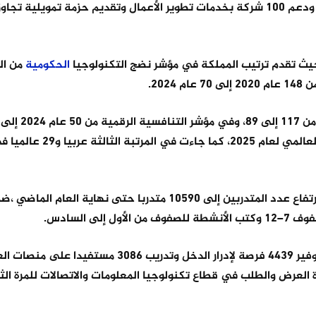
وفي مجال ريادة الأعمال، تم احتضان أكثر من 100 شركة ناشئة ودعم 100 شركة بخدمات تطوير الأعمال وتقديم حزمة ت
حيث تقدم ترتيب المملكة في مؤشر نضج التكنولوجيا
الحكومية
2025، وحلت المملكة في المرتبة 65 عالميا في مؤشر الابتكار العالمي لعام
وفي محور برنامج الشباب والتكنولوجيا والوظائف، بين التقرير ارتفاع عدد المتدربين إلى 10590 متدربا حتى نها
 السادس.
وفي إطار "منح نمو الأردن"، تم توقيع 231 اتفاقية أفضت إلى توفير 4439 فرصة لإدرار الدخل وتدريب 86
لعرض والطلب في قطاع تكنولوجيا المعلومات والاتصالات للمرة الثا