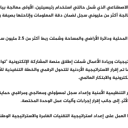
الاصطناعي الذي شمل حالتي استخدام رئيسيتين، الأولى معالجة بيان
وجيهي) للأعوام 1985–2004، حيث جرت معالجة أكثر من مليوني سجل لضمان دقة المعلومات وإتاحتها بص
وتمثلت الحالة الثانية في ربط سجلات الأراضي بين وزارة الإدارة الم
راتيجيات وريادة الأعمال شملت إطلاق منصة المشاركة الإلكترونية "تو
ا تم إقرار الاستراتيجية الأردنية للتحول الرقمي والخطة التنفيذية لل
ير التنظيمية الأمنية وإعداد سجل لمسؤولي ومعالجي ومراقبي حماية 
ثر، إلى جانب إقرار إجراءات وآليات عمل الوحدة المختصة.
لعمل على إعداد استراتيجية التقنيات الغامرة والاستراتيجية الوطنية