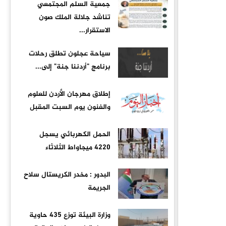
جمعية السلم المجتمعي
تناشد جلالة الملك صون
الاستقرار...
سياحة عجلون تطلق رحلات
برنامج "أردننا جنة" إلى...
إطلاق مهرجان الأردن للعلوم
والفنون يوم السبت المقبل
الحمل الكهربائي يسجل
4220 ميجاواط الثلاثاء
البدور : مخدر الكريستال سلاح
الجريمة
وزارة البيئة توزع 435 حاوية