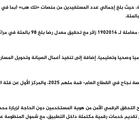
لة، حيث بلغ إجمالي عدد المستفيدين من منصات «تك هب» (بما في ذ
 الألياف الضوئية، تم ربط 3388 موقعا حكوميا وصحيا وتعليميا، إضافة إلى تنفيذ أعمال الصيانة وتحويل 
كما حصلت الوزارة على عدة جوائز تقديرية، أبرزها جائزة أفضل قصة نجاح في القطاع العام- قمة مله
ح التحقق الرقمي الآمن من هوية المستخدمين دون الحاجة لزيارة مح
عم تقديم خدمات رقمية مكتملة داخل التطبيق، مع شمول المنظومة 