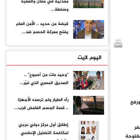
معدنية في معان والعقبة
وسلطة...
قبضة من حديد .. الأمن العام
يفتح معركة الحسم ضد...
اليوم لايت
"وحيد مات من أسبوع" ..
الصديق المصري الذي غيّر...
رآه الطيار ولم ترصده الأجهزة
رفع
.. قصة الجسم الغامض قرب...
إطلاق أول مركز دولي عربي
السفر
لمكافحة التضليل الإعلامي
مفتوحة