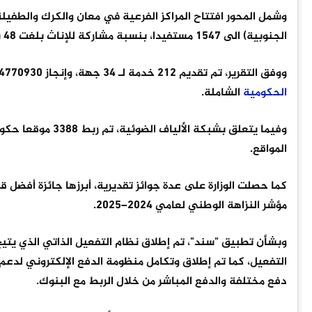
وشمل المحور افتتاح المراكز الفرعية في معان والكرك والطفي
الجنوبية) الى 1547 مستفيدا، بنسبة مشاركة للإناث بلغت 48 بالمئة.
ووفق التقرير، تم تقديم 212 خدمة لـ 34 جهة، وإنجاز 4770930 معاملة لـ 1902014 زائر مع تحقيق معدل رضا بلغ 98 بالمئة في مراكز
الحكومية
الشاملة.
وفيما يتعلق بشبكة
المواقع.
مؤشر النزاهة الوطني لعامي 2024–2025.
وبشأن تطبيق "سند"، تم إطلاق نظام التفعيل الذاتي الذي يتي
التفعيل، كما تم إطلاق وتكامل منظومة الدفع الإلكتروني لد
دفع مختلفة والدفع المباشر من خلال الربط مع البنوك.