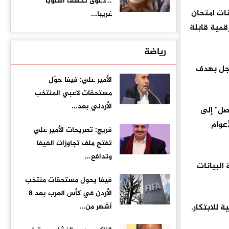
.. دعوى تكشف أسلوبا
ات امتحان
غريبا...
يغة رقمية قابلة
رياضة
حلية ودائرة الأراضي والمساحة وشملت ربط أكثر من 2.5 مليون سجل بهدف
الأمير علي: فيفا حوّل
مستحقات لاعبي المنتخب
الأردني بعد...
اصل" إلى
أعوام
فريج: تصريحات الأمير علي
تفتح ملف تجاوزات الفيفا
وتدافع...
البيانات
فيفا يحول مستحقات منتخب
الأردن في كأس العرب بعد 8
 للابتكار.
أشهر من...