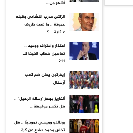
أشهر من...
الزاكي مدرب النشامى وقبله
عموتة .. ما قصة ظروف
عائلية .. ؟
اعتذار واعتراف ووعيد ..
تفاصيل خطاب الفيفا للـ
211...
إيفرتون يعلن ضم لاعب
آرسنال
ألفاريز يجهز "رسالة الرحيل" ..
هل تكسر مواجهة...
رونالدو وميسي نموذجًا .. هل
تخلى محمد صلاح عن كرة