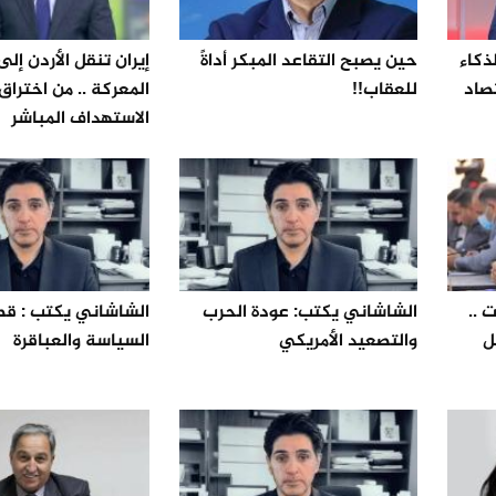
ذكاء
حين يصبح التقاعد المبكر أداةً
إيران تنقل الأردن إل
صاد
للعقاب!!
المعركة .. من اختراق 
الاستهداف المباشر
 ..
الشاشاني يكتب: عودة الحرب
ل
والتصعيد الأمريكي
السياسة والعباقرة