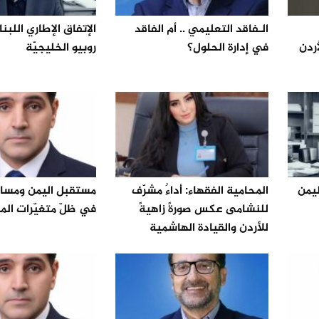
الـفاقد التعليمي .. أم الفاقد
الإتفاق الإطاري اللب
الأردن
في إدارة الحلول؟
روبيو الخليجيّة
يمن
المحامية الفقهاء: أداءٌ مشرّف
مستقبل اليمن ومساع
للنشامى عكس صورةً زاهيةً
في ظلّ متغيّرات ال
للأردن والقيادة الهاشمية