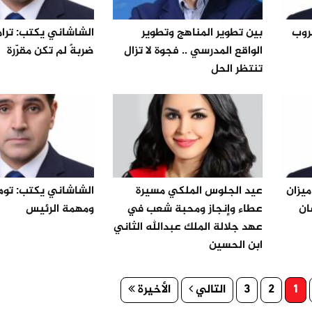
روب
بين تطوير المناهج وتطوير
الشاشاني يكتب: ترا
الواقع المدرسي .. فجوة لا تزال
ضربةً لم تكن مقرّرة
تنتظر الحل
يزان
عيد الجلوس الملكي مسيرة
الشاشاني يكتب: توم
ان
عطاء وإنجاز ومحبة شعب في
ومهمة الرئيس
عهد جلالة الملك عبدالله الثاني
ابن الحسين
1
2
3
التالي
الأخيرة