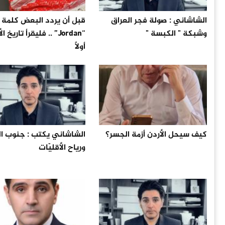
الشاشاني : صولة فجر العراق
قبل أن يردد البعض كلمة
وشبكة " الكبسة "
“Jordan” .. فليقرأ تاريخ 
أولًا
كيف سيحل الأردن أزمة الجسر؟
الشاشاني يكتب : جنوب ال
ورياح الأقليّات