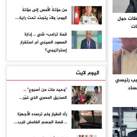
من مؤتةُ الأمس إلى مؤتةُ
اليوم: ولاءٌ يتجدّد تحت رايةِ...
ظات حول
ات
قمة ترامب- شي .. إدارة
الصعود الصيني أم استقرار
إستراتيجي؟
اليوم لايت
بب رئيسي
فساد
"وحيد مات من أسبوع" ..
الصديق المصري الذي غيّر...
رآه الطيار ولم ترصده الأجهزة
.. قصة الجسم الغامض قرب...