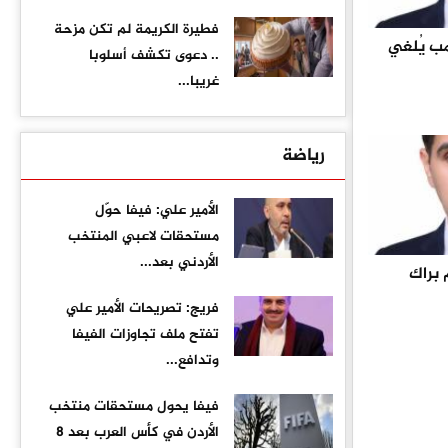
فطيرة الكريمة لم تكن مزحة
مب يُلغي
.. دعوى تكشف أسلوبا
غريبا...
رياضة
الأمير علي: فيفا حوّل
مستحقات لاعبي المنتخب
الأردني بعد...
 براك
فريج: تصريحات الأمير علي
تفتح ملف تجاوزات الفيفا
وتدافع...
فيفا يحول مستحقات منتخب
الأردن في كأس العرب بعد 8