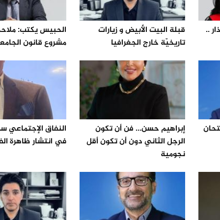
 ..
قبلة البيت الأبيض و زيارات
الحبيس يكتب: ملاح
تاريخيّة خارج الجغرافيا
مشروع قانون الجامع
تحان
إبراهيم حسن… فن أن تكون
النفاق الإجتماعي س
الرجل الثاني دون أن تكون أقل
في انتشار ظاهرة ال
نجومية