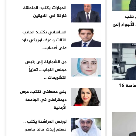
الحوارات يكتب: المنطقة
غارقة في اللايقين
ى قلب
الأجواء إلى
الشاشاني يكتب: الجانب
الثالث و عزف أمريكي بارد
على أعصاب...
من الشمايلة إلى رئيس
مجلس النواب… تعزيزُ
التشريعاتِ...
الشاشاني يكتب : قصاصة 16
بني مصطفى تكتب: عرس
ديمقراطي في الجامعة
الأردنية
لورنس المراشدة يكتب ..
تسلم إيدك خالد جاسم