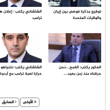
توقيع مذكرة فوضى بين إيران
الشاشاني يكتب : إعلان ه
والولايات المتحدة
ترامب
العكور يكتب: القمح….نحن
الشاشاني يكتب: نتنياهو م
حرقناه منذ زمن بعيد….
حرارة لعبة ترامب مع أردوغ
الأولى
السابق