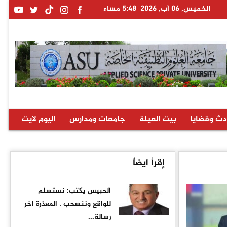
الخميس, 06 آب, 2026
5:48 مساء
دث وقضايا
بيت العيلة
جامعات ومدارس
اليوم لايت
إقرأ ايضاً
الحبيس يكتب: نستسلم
للواقع وننسحب ، المعذرة اخر
رسالة...