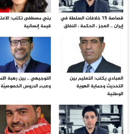
قصاصة 15 خلافات السلطة في
بني مصطفى تكتب: الاعتذار
إيران .. العجز ، الحكمة ، النفاق
قيمة إنسانية
العبادي يكتب: التعليم بين
التوجيهي .. بين رهبة الام
التحديث وحماية الهوية
وعبء الدروس الخصوصيّة
الوطنية