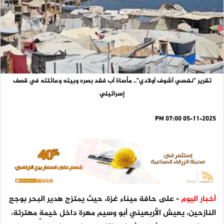
تقرير "نفسي أشوف أولادي".. مأساة أب فقد بصره وبيته وعائلته في قصف
إسرائيلي
05-11-2025 07:00 PM
أخبار اليوم
- على حافة ميناء غزة، حيث يمتزج هدير البحر بوجع
النازحين، يعيش الأربعيني أبو وسيم مهرة داخل خيمةٍ مهترئة،