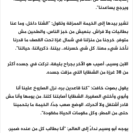
ويرجع يساعدنا".
تشير بيدها إلى الخيمة الممزقة وتقول: "الشتا داخل، وما عنا
بطانيات ولا فراش. بنعيش من خبز الناس، والطحين مش
متوفر. خرجنا من منزلنا في شمال غزة تحت القصف ما قدرنا
نأخذ شيء معنا. كل شي خسرناه.. بيتنا، ذكرياتنا، حياتنا".
الابن وسيم، أصيب هو الآخر بجراح بليغة، تركت في جسده أكثر
من 38 غرزة من الشظايا التي مزقت جسده.
يقول بصوت خافت: "كنا قاعدين بره، نزل الصاروخ علينا أنا
وأبوي وأختي الصغيرة. الشظايا أصابتنا كلنا. من يومها وأنا مش
قادر أشتغل ولا أتحرك. الوضع صعب جدًا، الخيمة ما بتحمينا
حتى من المطر، وكل مقومات الحياة مفقودة".
يوجه أبو وسيم نداءً إلى العالم: "أنا بطالب كل من عنده ضمير،