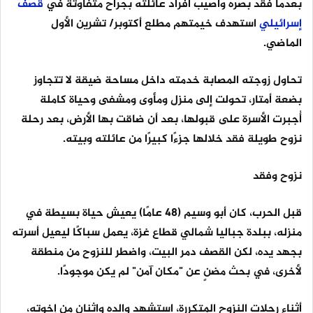
بعدما فقد بصره وأصيب أفراد عائلته بجراح متفاوتة في
قصف
إسرائيلي
استهدف خيمتهم مطلع أكتوبر/ تشرين الأول
الماضي.
تحاول زوجته المصابة خدمته داخل مساحة ضيقة لا تتجاوز
بضعة أمتار، تحولت إلى منزل ومأوى ومشفى وحياة كاملة
أُجبرت الأسرة على قبولها، بعد أن ضاقت بها الأرض، بعد رحلة
نزوح طويلة فقد خلالها جزءًا كبيرًا من عائلته وبيته.
نزوح وفقد
قبل الحرب، كان أبو وسيم (48 عامًا) يعيش حياة بسيطة في
منزله، ببلدة جباليا شمالي قطاع غزة، يعمل سباكًا ليعيل أسرته
بجهد يده، لكن القصف دمر البيت، واضطر للنزوح من منطقة
لأخرى، في بحث مضنٍ عن "مكان آمن" لم يكن موجودًا.
أثناء رحلات النزوح المتكررة، استشهد والده واثنان من إخوته،