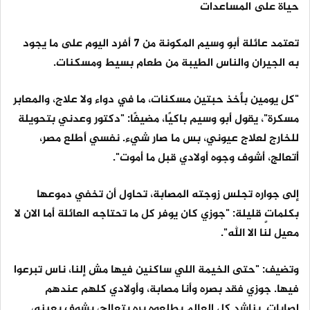
حياة على المساعدات
تعتمد عائلة أبو وسيم المكونة من 7 أفرد اليوم على ما يجود
به الجيران والناس الطيبة من طعام بسيط ومسكنات.
"كل يومين بأخذ حبتين مسكنات، ما في دواء ولا علاج، والمعابر
مسكرة"، يقول أبو وسيم باكيًا، مضيفًا: "دكتور وعدني بتحويلة
للخارج لعلاج عيوني، بس ما صار شيء. نفسي أطلع مصر،
أتعالج، أشوف وجوه أولادي قبل ما أموت".
إلى جواره تجلس زوجته المصابة، تحاول أن تخفي دموعها
بكلماتٍ قليلة: "جوزي كان يوفر كل ما تحتاجه العائلة أما الان لا
معيل لنا الا الله".
وتضيف: "حتى الخيمة اللي ساكنين فيها مش إلنا، ناس تبرعوا
فيها. جوزي فقد بصره وأنا مصابة، وأولادي كلهم عندهم
إصابات. بناشد كل العالم يطلعوه بره يتعالج، يشوف بعينه،