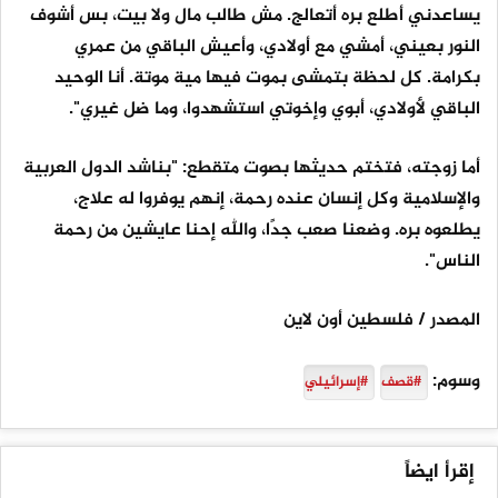
يساعدني أطلع بره أتعالج. مش طالب مال ولا بيت، بس أشوف
النور بعيني، أمشي مع أولادي، وأعيش الباقي من عمري
بكرامة. كل لحظة بتمشى بموت فيها مية موتة. أنا الوحيد
الباقي لأولادي، أبوي وإخوتي استشهدوا، وما ضل غيري".
أما زوجته، فتختم حديثها بصوت متقطع: "بناشد الدول العربية
والإسلامية وكل إنسان عنده رحمة، إنهم يوفروا له علاج،
يطلعوه بره. وضعنا صعب جدًا، والله إحنا عايشين من رحمة
الناس".
المصدر / فلسطين أون لاين
وسوم:
#قصف
#إسرائيلي
إقرأ ايضاً