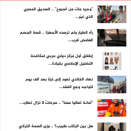
"وحيد مات من أسبوع" .. الصديق المصري
الذي غيّر...
رآه الطيار ولم ترصده الأجهزة .. قصة الجسم
الغامض قرب...
إطلاق أول مركز دولي عربي لمكافحة
التضليل الإعلامي بقيادة...
نهاد الخالدي تعود إلى غزة بعد ألف يوم
لتواجه وجع الفقد...
"أمانة تعالوا معنا" .. صرخاتٌ لا تزال تطارد...
هل بين الركاب طبيب؟ .. وزير الصحة التركي