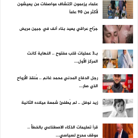
علماء يزعمون اكتشاف مواصفات من يعيشون
لأكثر من 90 عاماً
جرّاح عراقي يعيد بناء أنف في جبين مريض
بـ3 عمليات قلب مفتوح .. النهاية كانت
المركز الأول...
رجل الدفاع المدني محمد غانم .. مُنقذ الأرواح
الذي صار...
زيد نوفل .. لم يُطفئ شمعة ميلاده الثانية
قرأ تعليمات الذكاء الاصطناعي بالخطأ ..
موقف محرج لسياسي...