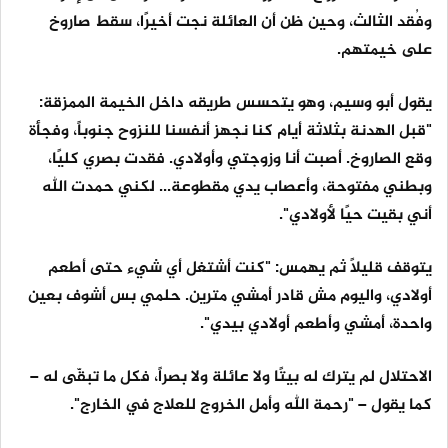
وفُقد الثالث، وحين ظن أن العائلة نجت أخيرًا، سقط صاروخ
على خيمتهم.
يقول أبو وسيم، وهو يتحسس طريقه داخل الخيمة الممزقة:
"قبل الهدنة بثلاثة أيام كنا نجهز أنفسنا للنزوح جنوباً، وفجأة
وقع الصاروخ. أصبت أنا وزوجتي وأولادي. فقدت بصري كليًا،
وبطني مفتوحة، وأعصاب يدي مقطوعة... لكني حمدت الله
أني بقيت حيًا لأولادي".
يتوقف قليلاً ثم يهمس: "كنت أشتغل أي شيء حتى أطعم
أولادي، واليوم مش قادر أمشي مترين. حلمي بس أشوف بعين
واحدة، أمشي وأطعم أولادي بيدي".
الاحتلال لم يترك له بيتًا ولا عائلة ولا بصراً، فكل ما تبقّى له –
كما يقول – "رحمة الله وأمل الخروج للعلاج في الخارج".