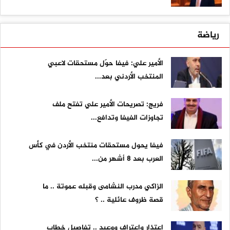
رياضة
الأمير علي: فيفا حوّل مستحقات لاعبي
المنتخب الأردني بعد...
فريج: تصريحات الأمير علي تفتح ملف
تجاوزات الفيفا وتدافع...
فيفا يحول مستحقات منتخب الأردن في كأس
العرب بعد 8 أشهر من...
الزاكي مدرب النشامى وقبله عموتة .. ما
قصة ظروف عائلية .. ؟
اعتذار واعتراف ووعيد .. تفاصيل خطاب