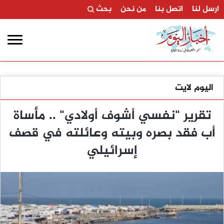
ارسل لنا
اتصل بنا
من نحن
بحث
اليوم لايت
تقرير "نفسي أشوف أولادي" .. مأساة
أب فقد بصره وبيته وعائلته في قصف
إسرائيلي