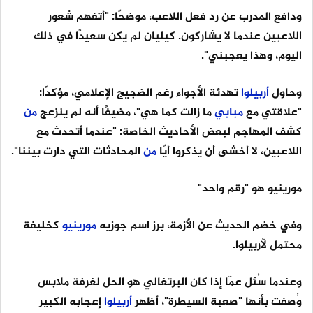
ودافع المدرب عن رد فعل اللاعب، موضحًا: "أتفهم شعور
اللاعبين عندما لا يشاركون. كيليان لم يكن سعيدًا في ذلك
اليوم، وهذا يعجبني".
وحاول
أربيلوا
تهدئة الأجواء رغم الضجيج الإعلامي، مؤكدًا:
"علاقتي مع
مبابي
ما زالت كما هي"، مضيفًا أنه لم ينزعج
من
كشف المهاجم لبعض الأحاديث الخاصة: "عندما أتحدث مع
اللاعبين، لا أخشى أن يذكروا أيًا
من
المحادثات التي دارت بيننا".
مورينيو هو "رقم واحد"
وفي خضم الحديث عن الأزمة، برز اسم جوزيه
مورينيو
كخليفة
محتمل لأربيلوا.
وعندما سُئل عمّا إذا كان البرتغالي هو الحل لغرفة ملابس
وُصفت بأنها "صعبة السيطرة"، أظهر
أربيلوا
إعجابه الكبير