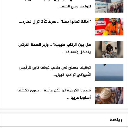
لتواجه وجع الفقد...
"أمانة تعالوا معنا" .. صرخاتٌ لا تزال تطارد...
هل بين الركاب طبيب؟ .. وزير الصحة التركي
يتدخل لإسعاف...
توقيف مسلح في ملعب غولف تابع للرئيس
الأميركي ترامب قبيل...
فطيرة الكريمة لم تكن مزحة .. دعوى تكشف
أسلوبا غريبا...
رياضة