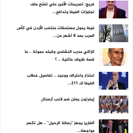
فريج: تصريحات الأمير علي تفتح ملف
تجاوزات الفيفا وتدافع...
فيفا يحول مستحقات منتخب الأردن في كأس
العرب بعد 8 أشهر من...
الزاكي مدرب النشامى وقبله عموتة .. ما
قصة ظروف عائلية .. ؟
اعتذار واعتراف ووعيد .. تفاصيل خطاب
الفيفا للـ 211...
إيفرتون يعلن ضم لاعب آرسنال
ألفاريز يجهز "رسالة الرحيل" .. هل تكسر
مواجهة...