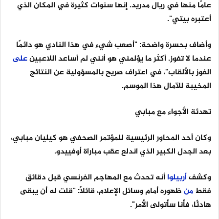
عامًا منها في ريال مدريد. إنها سنوات كثيرة في المكان الذي
أعتبره بيتي".
وأضاف بحسرة واضحة: "أصعب شيء في هذا النادي هو دائمًا
عندما لا تفوز. أكثر ما يؤلمني هو أنني لم أساعد اللاعبين
على
الفوز بالألقاب"، في اعتراف صريح بالمسؤولية عن النتائج
المخيبة للآمال هذا الموسم.
تهدئة الأجواء مع مبابي
وكان أحد المحاور الرئيسية للمؤتمر الصحفي هو كيليان مبابي،
بعد الجدل الكبير الذي اندلع عقب مباراة أوفييدو.
وكشف
أربيلوا
أنه تحدث مع المهاجم الفرنسي قبل دقائق
فقط
من
ظهوره أمام وسائل الإعلام، قائلاً: "قلت له أن يبقى
هادئًا، فأنا سأتولى الأمر".