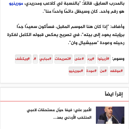
بالمدرب السابق، قائلاً: "بالنسبة لي كلاعب ومدريدي،
مورينيو
هو رقم واحد. كان وسيظل دائمًا واحدًا منا".
وأضاف: "إذا كان هنا الموسم المقبل، فسأكون سعيدًا جدًا
برؤيته يعود إلى بيته"، في تصريح يعكس قبوله الكامل لفكرة
رحيله وعودة "سبيشيال وان".
وسوم:
#أربيلوا
#يرد
#على
#تصريحات
#مبابي
#.
#ويكشف
#موقفه
#من
#عودة
#مورينيو
إقرأ ايضاً
الأمير علي: فيفا حوّل مستحقات لاعبي
المنتخب الأردني بعد...