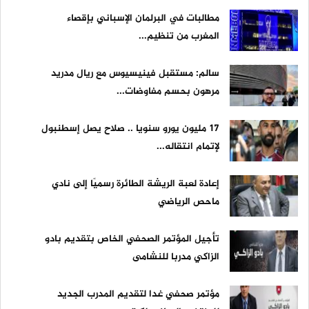
مطالبات في البرلمان الإسباني بإقصاء
المغرب من تنظيم...
سالم: مستقبل فينيسيوس مع ريال مدريد
مرهون بحسم مفاوضات...
17 مليون يورو سنويا .. صلاح يصل إسطنبول
لإتمام انتقاله...
إعادة لعبة الريشة الطائرة رسميًا إلى نادي
ماحص الرياضي
تأجيل المؤتمر الصحفي الخاص بتقديم بادو
الزاكي مدربا للنشامى
مؤتمر صحفي غدا لتقديم المدرب الجديد