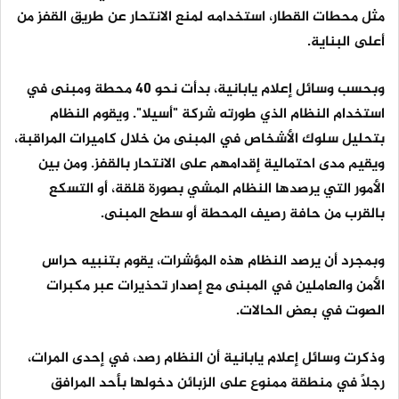
مثل محطات القطار، استخدامه لمنع الانتحار عن طريق القفز من
أعلى البناية.
وبحسب وسائل إعلام يابانية، بدأت نحو 40 محطة ومبنى في
استخدام النظام الذي طورته شركة "أسيلا". ويقوم النظام
بتحليل سلوك الأشخاص في المبنى من خلال كاميرات المراقبة،
ويقيم مدى احتمالية إقدامهم على الانتحار بالقفز. ومن بين
الأمور التي يرصدها النظام المشي بصورة قلقة، أو التسكع
بالقرب من حافة رصيف المحطة أو سطح المبنى.
وبمجرد أن يرصد النظام هذه المؤشرات، يقوم بتنبيه حراس
الأمن والعاملين في المبنى مع إصدار تحذيرات عبر مكبرات
الصوت في بعض الحالات.
وذكرت وسائل إعلام يابانية أن النظام رصد، في إحدى المرات،
رجلاً في منطقة ممنوع على الزبائن دخولها بأحد المرافق