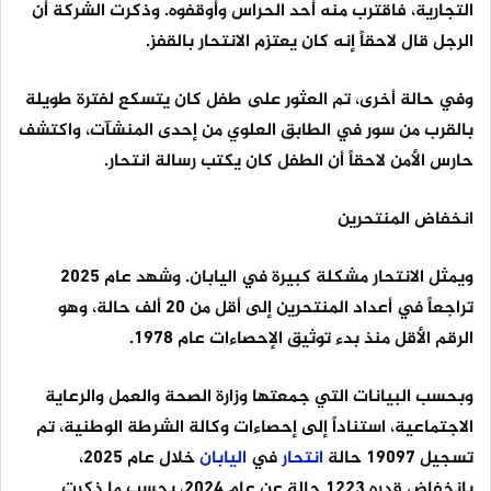
التجارية، فاقترب منه أحد الحراس وأوقفوه. وذكرت الشركة أن
الرجل قال لاحقاً إنه كان يعتزم الانتحار بالقفز.
وفي حالة أخرى، تم العثور على طفل كان يتسكع لفترة طويلة
بالقرب من سور في الطابق العلوي من إحدى المنشآت، واكتشف
حارس الأمن لاحقاً أن الطفل كان يكتب رسالة انتحار.
انخفاض المنتحرين
ويمثل الانتحار مشكلة كبيرة في اليابان. وشهد عام 2025
تراجعاً في أعداد المنتحرين إلى أقل من 20 ألف حالة، وهو
الرقم الأقل منذ بدء توثيق الإحصاءات عام 1978.
وبحسب البيانات التي جمعتها وزارة الصحة والعمل والرعاية
الاجتماعية، استناداً إلى إحصاءات وكالة الشرطة الوطنية، تم
تسجيل 19097 حالة
انتحار
في
اليابان
خلال عام 2025،
بانخفاض قدره 1223 حالة عن عام 2024، بحسب ما ذكرت