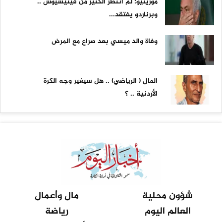
مورينيو: لم أنتظر الكثير من فينيسيوس ..
وبرناردو يفتقد...
وفاة والد ميسي بعد صراع مع المرض
المال ( الرياضي) .. هل سيغير وجه الكرة
الأردنية .. ؟
شؤون محلية
مال وأعمال
العالم اليوم
رياضة