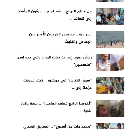
من خيام النزوح .. شعراء غزة يحوّلون المأساة
إلى قصائد...
بحر غزة .. متنفس النازحين الأخير بين
الرصاص والتلوث
زياش يعود إلى تدريبات الوداد وفي يده اسم
"فلسطين"
"سوق التنابل" في دمشق .. كيف تحولت
مزحة إلى...
"أخرجنا الرابع فظهر الخامس" .. قصة ولادة
نادرة...
"وحيد مات من أسبوع" .. الصديق المصري