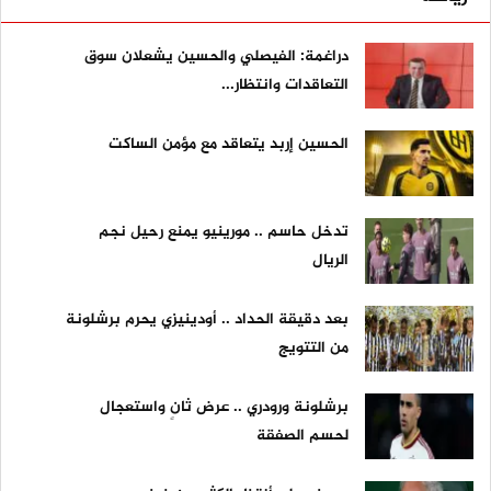
دراغمة: الفيصلي والحسين يشعلان سوق
التعاقدات وانتظار...
الحسين إربد يتعاقد مع مؤمن الساكت
تدخل حاسم .. مورينيو يمنع رحيل نجم
الريال
بعد دقيقة الحداد .. أودينيزي يحرم برشلونة
من التتويج
برشلونة ورودري .. عرض ثانٍ واستعجال
لحسم الصفقة