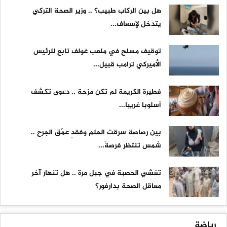
هل بين الركاب طبيب؟ .. وزير الصحة التركي
يتدخل لإسعاف...
توقيف مسلح في ملعب غولف تابع للرئيس
الأميركي ترامب قبيل...
فطيرة الكريمة لم تكن مزحة .. دعوى تكشف
أسلوبا غريبا...
بين رصاصة سرقت الحلم وفقدٍ عمّق الجرح ..
شمس تنتظر فرصةً...
تفشي الحصبة في جبل مرة .. هل تنهار آخر
معاقل الصحة بدارفور؟
رياضة