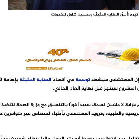
برى لأسرّة العناية الحثيثة وتحسين شامل للخدمات
، إن المستشفى سيشهد
توسعة
في أقسام
العناية
الحثيثة
وأوضح حسين في تصريح لـ"المملكة" أن المستشفى الذي يخدم قرابة 3 ملايين نسمة، سيبدأ فورًا بالتنسيق مع وزارة الص
التمريضية والطبية، وتزويد المستشفى بأطباء اختصاص غير متوافرين حا
ليل مدد انتظارهم، مضيفا أنه يتم العمل حاليا بنظام شفتين يوميًا