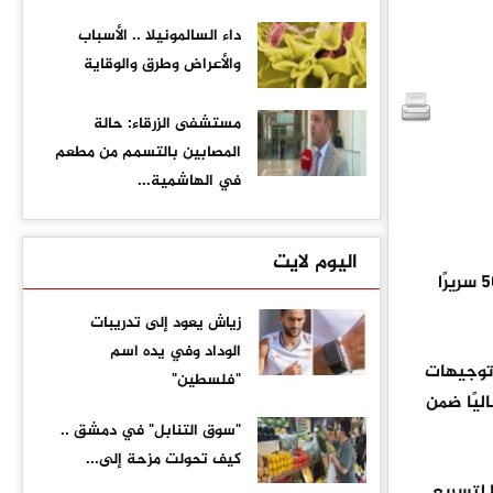
داء السالمونيلا .. الأسباب
والأعراض وطرق والوقاية
مستشفى الزرقاء: حالة
المصابين بالتسمم من مطعم
في الهاشمية...
اليوم لايت
بإضافة 50 سريرًا
زياش يعود إلى تدريبات
الوداد وفي يده اسم
حة لتنفيذ توجيهات
"فلسطين"
ليًا ضمن
"سوق التنابل" في دمشق ..
كيف تحولت مزحة إلى...
 لتسريع