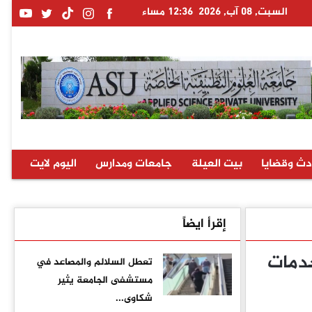
السبت, 08 آب, 2026
12:36 مساء
دث وقضايا
بيت العيلة
جامعات ومدارس
اليوم لايت
إقرأ ايضاً
خدمات
تعطل السلالم والمصاعد في
مستشفى الجامعة يثير
شكاوى...