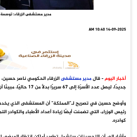
مدير مستشفى الزرقاء: توسعة ك
14-09-2025 10:40 AM
أخبار اليوم
- قال
مدير
مستشفى
الزرقاء الحكومي ناصر حسين
جديدًا، ليصل عدد الأسرّة إلى 67 سريرًا بدلًا من 17 حاليًا، مبينًا أن المشروع سيُنجز قبل نهاية العام الحالي.
رئيس الوزراء، التي تضمنت أيضًا زيادة أعداد الأطباء والكوادر 
كوادره.
وأشار إلى أن التحسينات ستشمل تطوير أماكن انتظار المرضى لتق