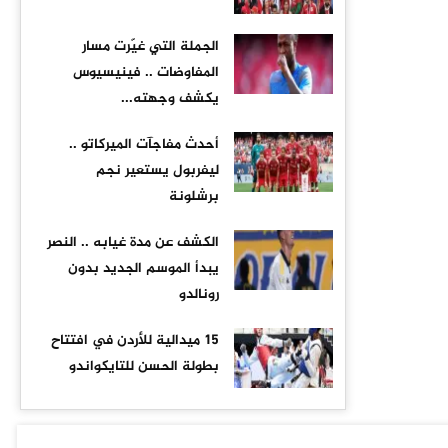
الجملة التي غيّرت مسار
المفاوضات .. فينيسيوس
يكشف وجهته...
أحدث مفاجآت الميركاتو ..
ليفربول يستعير نجم
برشلونة
الكشف عن مدة غيابه .. النصر
يبدأ الموسم الجديد بدون
رونالدو
15 ميدالية للأردن في افتتاح
بطولة الحسن للتايكواندو