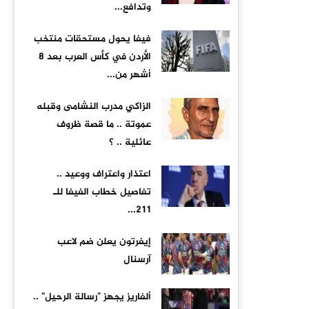
وتدافع...
فيفا يحول مستحقات منتخب
الأردن في كأس العرب بعد 8
أشهر من...
الزاكي مدرب النشامى وقبله
عموتة .. ما قصة ظروف
عائلية .. ؟
اعتذار واعتراف ووعيد ..
تفاصيل خطاب الفيفا للـ
211...
إيفرتون يعلن ضم لاعب
آرسنال
ألفاريز يجهز "رسالة الرحيل" ..