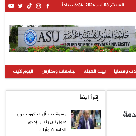
السبت, 08 آب, 2026
6:34 صباحاً
دث وقضايا
بيت العيلة
جامعات ومدارس
اليوم لايت
إقرأ ايضاً
دمة
مشوقة يسأل الحكومة حول
قبول ابن رئيس إحدى
الجامعات وأبناء...