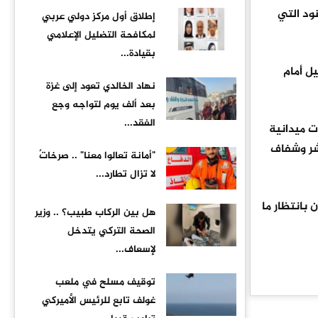
نود التي
إطلاق أول مركز دولي عربي
لمكافحة التضليل الإعلامي
بقيادة...
ل أمام
نهاد الخالدي تعود إلى غزة
بعد ألف يوم لتواجه وجع
الفقد...
ت ميدانية
اشر وشفاف
"أمانة تعالوا معنا" .. صرخاتٌ
لا تزال تطارد...
 بانتظار ما
هل بين الركاب طبيب؟ .. وزير
الصحة التركي يتدخل
لإسعاف...
توقيف مسلح في ملعب
غولف تابع للرئيس الأميركي