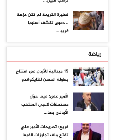
ترامب قبيل...
فطيرة الكريمة لم تكن مزحة
.. دعوى تكشف أسلوبا
غريبا...
رياضة
15 ميدالية للأردن في افتتاح
بطولة الحسن للتايكواندو
الأمير علي: فيفا حوّل
مستحقات لاعبي المنتخب
الأردني بعد...
فريج: تصريحات الأمير علي
تفتح ملف تجاوزات الفيفا