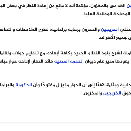
ن
القدامى والمخزون، مؤكدة أنه لا مانع من إعادة النظر في بعض الب
لمصلحة الوطنية العليا.
ممثلي
الخريجين
والمخزون برعاية برلمانية، لطرح الملاحظات والتفاصي
 جميع الأطراف.
ة لشرح بنود النظام الجديد بكافة أبعاده، مع تنظيم جولات ولقاءا
يقودها مدير عام ديوان
الخدمة
المدنية
فائد النهار، لإتاحة حوار مب
 وبنّاءة، لافتًا إلى أن الحوار ما يزال مفتوحًا وأن
الحكومة
والبرلمان
حقوق
الخريجين
والمخزون.