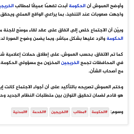
وأوضح العموش أن
الحكومة
أبدت تفهمًا عميقًا لمطالب
الخريجي
واجهت صعوبات عند التنفيذ، بما يراعي الواقع العملي ويحقق ا
وبيّن أن الاجتماع خلص إلى اتفاق على عقد لقاء موسّع للجنة 
الحكومة
والرد عليها بشكل مباشر، وبما يضمن وضوح الصورة لدى
كما تم الاتفاق، بحسب العموش، على إطلاق حملات إعلامية شامل
في المحافظات تجمع
الخريجين
المخزون مع مسؤولي الحكومة، 
مع أصحاب الشأن.
وختم العموش تصريحه بالتأكيد على أن أجواء الاجتماع كانت إيجابية
هو قادم لضمان تحقيق التوازن بين متطلبات النظام الجديد و
وسوم:
#الحكومة
#مطالب
#الخريجين
#الخدمة
#المدنية