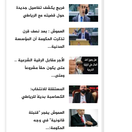
فريج يكشف تفاصيل جديدة
حول قضيته مع الرياطي
العموش : بعد نصف قرن
تذكرت الحكومة أن المؤسسة
المدنية...
الأجر مقابل الرقية الشرعية ..
متى يكون حقاً مشروعاً
ومتى...
المستقلة للانتخاب:
الكساسبة بديلاً للرياطي
العموش يفجر "قنبلة
قانونية" في وجه
الحكومة:...