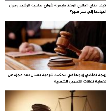
كيف ابتلع «طلوع المغناطيس» شوارع ضاحية الرشيد وحول
أحياءها إلى ممر عبور؟
زوجة تقاضي زوجها في محكمة شرعية بعمان بعد عجزه عن
تغطية نفقات التجميل الشهرية