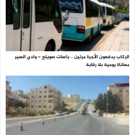
الركاب يدفعون الأجرة مرتين .. باصات صويلح – وادي السير
معاناة يومية بلا رقابة