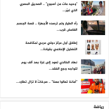
"وحيد مات من أسبوع" .. الصديق المصري
الذي غيّر...
رآه الطيار ولم ترصده الأجهزة .. قصة الجسم
الغامض قرب...
إطلاق أول مركز دولي عربي لمكافحة
التضليل الإعلامي بقيادة...
نهاد الخالدي تعود إلى غزة بعد ألف يوم
لتواجه وجع الفقد...
"أمانة تعالوا معنا" .. صرخاتٌ لا تزال تطارد...
رياضة