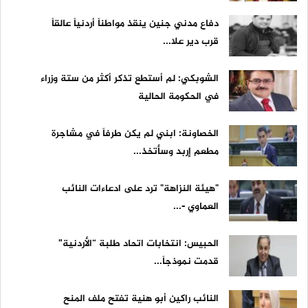
دفاع مدني جنين ينقذ مواطناً أردنياً عالقاً
قرب دير علا...
الشوبكي: لم أستطع تذكر أكثر من ستة وزراء
في الحكومة الحالية
الخصاونة: ابني لم يكن طرفاً في مشاجرة
مطعم إربد وسأتخذ...
"هيئة النزاهة" ترد على ادعاءات النائب
العماوي -...
الحبيس: انتخابات اتحاد طلبة “الأردنية”
قدمت نموذجاً...
النائب راكين أبو هنية تفتح ملف المنح