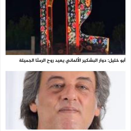
أبو خليل: دوار البشكير الألماني يعيد روح الرمثا الجميلة