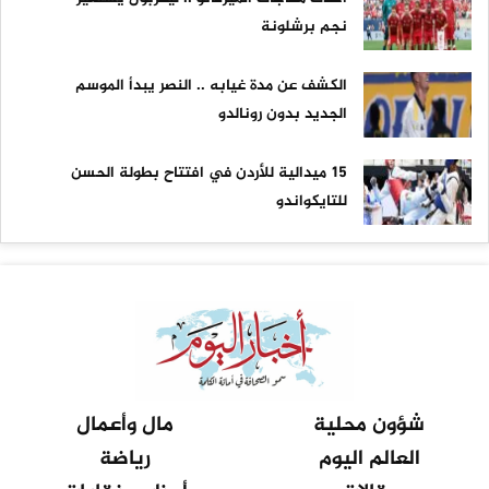
نجم برشلونة
الكشف عن مدة غيابه .. النصر يبدأ الموسم
الجديد بدون رونالدو
15 ميدالية للأردن في افتتاح بطولة الحسن
للتايكواندو
شؤون محلية
مال وأعمال
العالم اليوم
رياضة