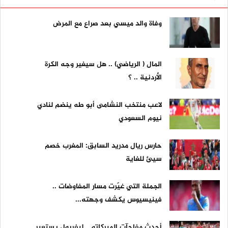
وفاة والد ميسي بعد صراع مع المرض
المال ( الرياضي) .. هل سيغير وجه الكرة
الأردنية .. ؟
لاعب منتخب النشامى أبو طه ينضم لنادي
نيوم السعودي
حارس ريال مدريد السابق: المغرب خصم
سيئ للغاية
الجملة التي غيّرت مسار المفاوضات ..
فينيسيوس يكشف وجهته...
أحدث مفاجآت الميركاتو .. ليفربول يستعير