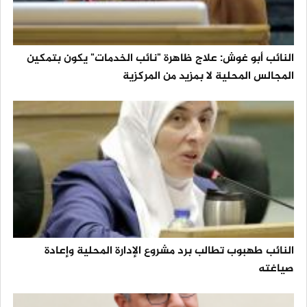
النائب أبو غوش: علاج ظاهرة "نائب الخدمات" يكون بتمكين
المجالس المحلية لا بمزيد من المركزية
النائب طهبوب تطالب برد مشروع الإدارة المحلية وإعادة
صياغته