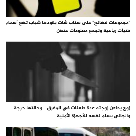
"مجموعات فضائح" على سناب شات يقودها شباب تضع أسماء
فتيات رباعية وتجمع معلومات عنهن
زوج يطعن زوجته عدة طعنات في المفرق .. وحالتها حرجة
والجاني يسلم نفسه للأجهزة الأمنية