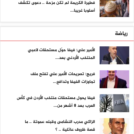
فطيرة الكريمة لم تكن مزحة .. دعوى تكشف
أسلوبا غريبا...
رياضة
الأمير علي: فيفا حوّل مستحقات لاعبي
المنتخب الأردني بعد...
فريج: تصريحات الأمير علي تفتح ملف
تجاوزات الفيفا وتدافع...
فيفا يحول مستحقات منتخب الأردن في كأس
العرب بعد 8 أشهر من...
الزاكي مدرب النشامى وقبله عموتة .. ما
قصة ظروف عائلية .. ؟