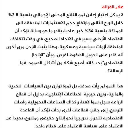
علاء القرالة
لا يمكن اعتبار إعلان نمو الناتج المحلي الإجمالي بنسبة 2.8%
خلال الربع الثاني وارتفاع حجم الاستثمارات المتدفقة الى
المملكة بنسبة 34% خبرا عاديا، بقدر ما هو رسالة تؤكد أن
الاقتصاد الأردني يسير في الاتجاه الصحيح، في وقت تتقاذف
المنطقة أزمات سياسية وعسكرية، وهنا يثبت الاردن مرى أخرى
أنه قادر على تحويل الضغوط لفرص، وبأن "الإنجاز
الاقتصادي"بحد ذاته أصبح شكلا من أشكال الصمود، فما
الرسالة؟.
هذا النمو لم يأت صدفة، بل ثمرة توازن بين السياسات النقدية
والمالية، وبين حيوية القطاعات الإنتاجية، بدليل ان قطاع
الزراعة سجل نموا لافتا، وكذاك الصناعات التحويلية واصلت
التوسع، إلى جانب قطاعات أخرى بدأت تؤكد أن القاعدة
الاقتصادية تتحول تدريجيا نحو إنتاج حقيقي ومتنوع، بعيدا عن
الاعتماد على سياسة الاعتماد على قطاع واحد.