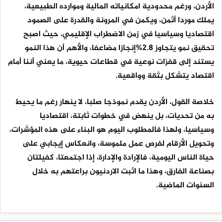
الأردن، ورغم محدودية امكانياته المالية وموارده الطبيعية،
يملك موردا أثمن، ويكمن في المرونة والقدرة على الصمود
اقتصاديا وسياسيا في زمن الاضطراب الإقليمي، حيث اصبح
تحقيق نمو يتجاوز 2.8%إنجازا مضاعفا، والأهم أن هذا النمو
يستند إلى قفزات نوعية في قطاعات حيوية، ما يعني أننا أمام
اقتصاد يتشكل بثقة وواقعية.
خلاصة القول، الأردن يقدم نموذجا صلبا، لا ينهار رغم ما يحيط
به من تحديات، بل ينهض في خطوات ثابتة، اقتصاديا
وسياسيا، ولهذا فالمطلوب اليوم هو البناء على هذه المؤشرات،
وتحويل الأرقام لفرص عمل ملموسة، وانعكاس إيجابي على
حياة الناس اليومية، فالإرادة والإدارة، إذا اجتمعتا، كفيلتان
بصناعة الفارق، وهذا ما اثبت الاردنيون براعتهم به خلال
السنوات الماضية.