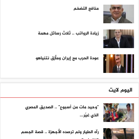
منافع التضخم
زيادة الرواتب .. ثلاث رسائل مهمة
عودة الحرب مع إيران ومأزق نتنياهو
اليوم لايت
"وحيد مات من أسبوع" .. الصديق المصري
الذي غيّر...
رآه الطيار ولم ترصده الأجهزة .. قصة الجسم