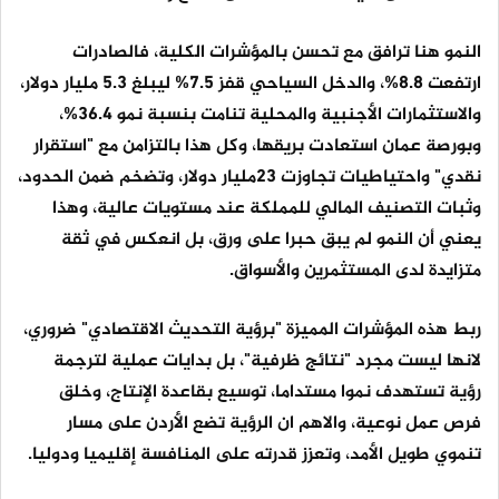
النمو هنا ترافق مع تحسن بالمؤشرات الكلية، فالصادرات
ارتفعت 8.8%، والدخل السياحي قفز 7.5% ليبلغ 5.3 مليار دولار،
والاستثمارات الأجنبية والمحلية تنامت بنسبة نمو 36.4%،
وبورصة عمان استعادت بريقها، وكل هذا بالتزامن مع "استقرار
نقدي" واحتياطيات تجاوزت 23مليار دولار، وتضخم ضمن الحدود،
وثبات التصنيف المالي للمملكة عند مستويات عالية، وهذا
يعني أن النمو لم يبق حبرا على ورق، بل انعكس في ثقة
متزايدة لدى المستثمرين والأسواق.
ربط هذه المؤشرات المميزة "برؤية التحديث الاقتصادي" ضروري،
لانها ليست مجرد "نتائج ظرفية"، بل بدايات عملية لترجمة
رؤية تستهدف نموا مستداما، توسيع بقاعدة الإنتاج، وخلق
فرص عمل نوعية، والاهم ان الرؤية تضع الأردن على مسار
تنموي طويل الأمد، وتعزز قدرته على المنافسة إقليميا ودوليا.