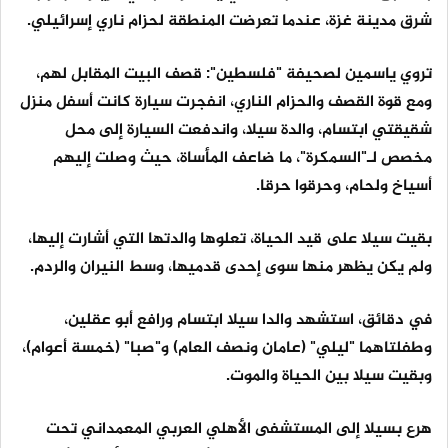
شرق مدينة غزة، عندما تعرضت المنطقة لحزام ناري إسرائيلي.
تروي ياسمين لصحيفة "فلسطين": قصف البيت المقابل لهم،
ومع قوة القصف والحزام الناري، انفجرت سيارة كانت أسفل منزل
شقيقتي ابتسام، والدة سيلا، واندفعت السيارة إلى محل
مخصص لـ"السمكرة"، ما ضاعف المأساة، حيث وصلت إليهم
أسياخ ولحام، وحرقوا حرقا.
بقيت سيلا على قيد الحياة، تعلوها والدتها التي أشارت إليها،
ولم يكن يظهر منها سوى إحدى قدميها، وسط النيران والردم.
في دقائق، استشهد والدا سيلا ابتسام ورافع أبو عقلين،
وطفلتاهما "ليلي" (عامان ونصف العام) و"صبا" (خمسة أعوام)،
وبقيت سيلا بين الحياة والموت.
هرع بسيلا إلى المستشفى الأهلي العربي المعمداني تحت