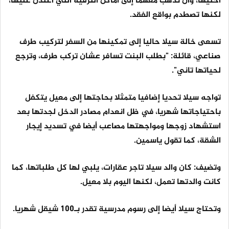
أختيها، وأن تذهب معهما إلى أماكن الترفيه التي اعتدن عليها،
لكنها تصطدم بواقع الفقد.
تسعى خالة سيلا حاليا إلى تمكينها من السفر لتركيب طرف
صناعي، قائلة: "بطلب البنت تسافر عشان تركب طرف، وترجع
لحياتها تاني".
تواجه سيلا تحديا إضافيا متمثلا بحاجتها إلى معيل يتكفل
باحتياجاتها شهريا، في ظل انعدام مصادر الدخل لجدتها بعد
استشهاد زوجها ومواجهتها مصاعب أيضا في تسديد إيجار
الشقة، كما تقول ياسمين.
وتضيف: كان والد سيلا تاجر عقارات، يلبي لها كل طلباتها، كما
كانت والدتها تعمل، لكنها اليوم بلا معيل.
وتحتاج سيلا أيضا إلى رسوم مدرسية تقدر بـ100 شيقل شهريا.