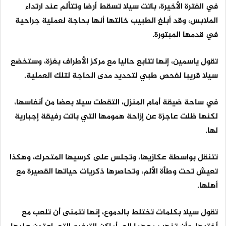
في الفترة الأخيرة، باتت سيلا تسقط أرضا وتتألم عند ارتداء
الملابس، وقد أبلغ الطبيب خالتها أنها بحاجة لعملية جراحية
في قدمها المبتورة.
تقول ياسمين، إنها تتابع حاليا مع مركز الأطراف بغزة، وستخضع
سيلا قريبا لفحص طبي لتحديد مدى الحاجة لتلك العملية.
في ساحة ضيقة أمام المنزل، التقطت سيلا بعضا من أنفاسها،
لكنها ظلت عاجزة عن إزاحة همومها التي باتت رفيقة إجبارية
لها.
تتنقل بواسطة عكازيها، وتجلس على كرسيها المتحرك، وهكذا
تعيش تحت وطأة الألم، وتحاصرها ذكريات حياتها القصيرة مع
أهلها.
تقول سيلا بكلمات تختلط بالدموع، إنها تتمنى أن تلعب مع