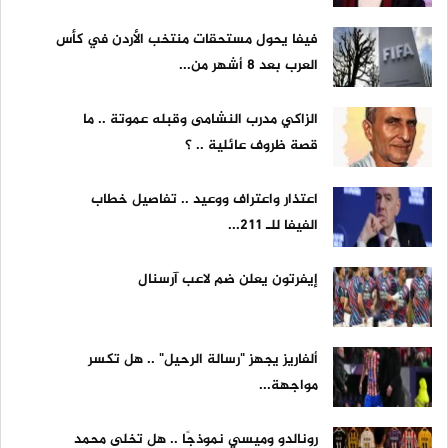
فيفا يحول مستحقات منتخب الأردن في كأس
العرب بعد 8 أشهر من...
الزاكي مدرب النشامى وقبله عموتة .. ما
قصة ظروف عائلية .. ؟
اعتذار واعتراف ووعيد .. تفاصيل خطاب
الفيفا للـ 211...
إيفرتون يعلن ضم لاعب آرسنال
ألفاريز يجهز "رسالة الرحيل" .. هل تكسر
مواجهة...
رونالدو وميسي نموذجًا .. هل تخلى محمد