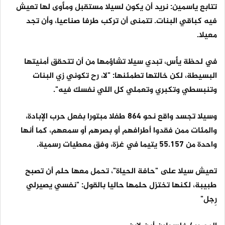
تتابع ياسمين: نريد أن يكون لسيلا مستقبل ومأوى لها تعيش
فيه كباقي البنات. تتمنى أن تركب طرفا صناعيا، وأن تجد
معيلا.
في لحظة يأس، تبدي سيلا تشاؤمها من أن تتحقق أمنيتها
البسيطة، لكن خالتها تطمئنها: "لا، رح تكوني زي البنات
وتنبسطي وتكبري وتعملي كل اللي نفسك فيه".
وسيلا تجسد واقع نحو 864 طفلا مبتورا بفعل حرب الإبادة،
والمئات ممن فقدوا أطرافهم أو بصرهم أو سمعهم، كما أنها
واحدة من 55.157 يتيما في غزة، وفق معطيات رسمية.
تعيش سيلا على "حافة الحياة"، تحمل معها حلم أن تصبح
طبيبة، لكنها تختزل حلمها حاليا بالقول: "نفسي يصيرلي
رِجل"