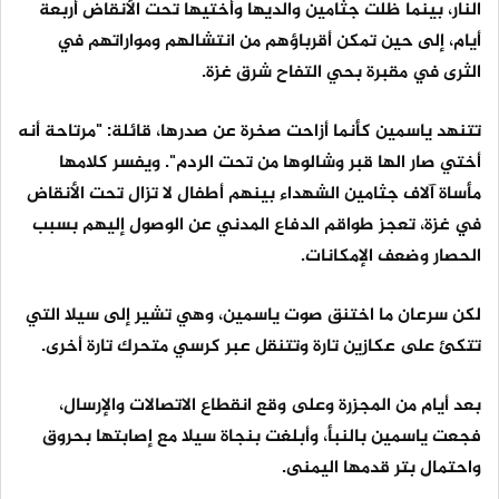
النار، بينما ظلت جثامين والديها وأختيها تحت الأنقاض أربعة
أيام، إلى حين تمكن أقرباؤهم من انتشالهم ومواراتهم في
الثرى في مقبرة بحي التفاح شرق غزة.
تتنهد ياسمين كأنما أزاحت صخرة عن صدرها، قائلة: "مرتاحة أنه
أختي صار الها قبر وشالوها من تحت الردم". ويفسر كلامها
مأساة آلاف جثامين الشهداء بينهم أطفال لا تزال تحت الأنقاض
في غزة، تعجز طواقم الدفاع المدني عن الوصول إليهم بسبب
الحصار وضعف الإمكانات.
لكن سرعان ما اختنق صوت ياسمين، وهي تشير إلى سيلا التي
تتكئ على عكازين تارة وتتنقل عبر كرسي متحرك تارة أخرى.
بعد أيام من المجزرة وعلى وقع انقطاع الاتصالات والإرسال،
فجعت ياسمين بالنبأ، وأبلغت بنجاة سيلا مع إصابتها بحروق
واحتمال بتر قدمها اليمنى.