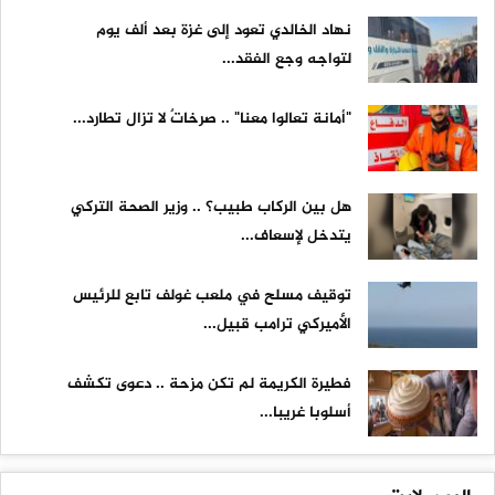
نهاد الخالدي تعود إلى غزة بعد ألف يوم
لتواجه وجع الفقد...
"أمانة تعالوا معنا" .. صرخاتٌ لا تزال تطارد...
هل بين الركاب طبيب؟ .. وزير الصحة التركي
يتدخل لإسعاف...
توقيف مسلح في ملعب غولف تابع للرئيس
الأميركي ترامب قبيل...
فطيرة الكريمة لم تكن مزحة .. دعوى تكشف
أسلوبا غريبا...