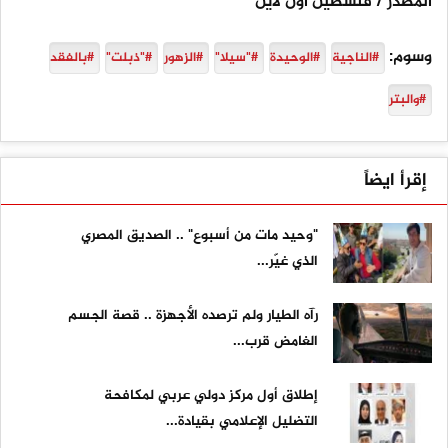
المصدر / فلسطين أون لاين
وسوم:
#الناجية
#الوحيدة
#"سيلا"
#الزهور
#"ذبلت"
#بالفقد
#والبتر
إقرأ ايضاً
"وحيد مات من أسبوع" .. الصديق المصري
الذي غيّر...
رآه الطيار ولم ترصده الأجهزة .. قصة الجسم
الغامض قرب...
إطلاق أول مركز دولي عربي لمكافحة
التضليل الإعلامي بقيادة...