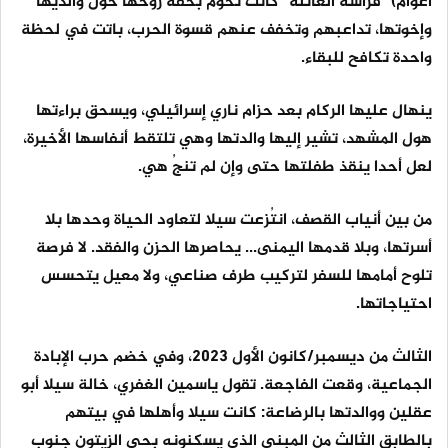
أعوام) "فراشة العائلة" كانت تحوم بخفة روحها حول والديها
وإخوتها، تداعبهم وتخفف عنهم قسوة الحرب، باتت في لحظة
واحدة تكافح للبقاء.
ينهال عليها الركام بعد حزام ناري إسرائيلي، ويسحق براءتها
هول المشهد، تشير إليها والدتها وهي تلتقط أنفاسها الأخيرة،
لعل أحدا ينقذ طفلتها حتى وإن لم تنجُ هي.
من بين أنياب القصف، انتُزعت سيلا لتعاود الحياة وحدها بلا
أسرتها، وبلا قدمها اليمنى... يحاصرها الحزن والفقد. لا فرصة
تلوح أمامها للسفر لتركيب طرف صناعي، ولا معيل يتحسس
احتياجاتها.
الثالث من ديسمبر/كانون الأول 2023، وفي خضم حرب الإبادة
الجماعية، وقعت الفاجعة. تقول ياسمين الغفري، خالة سيلا أبو
عقلين ووالدتها بالرضاعة: كانت سيلا وأهلها في بيتهم
بالطابق الثالث من المبنى الذي يسكنونه بحي الزيتون جنوب