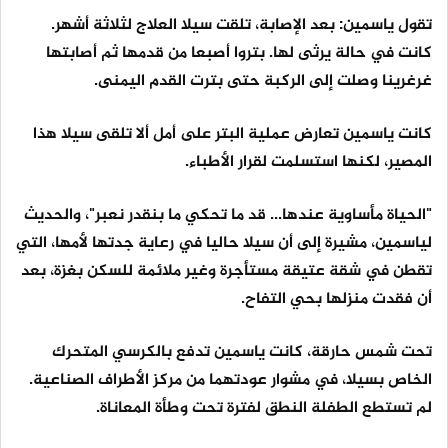
تقول ياسمين: بعد الإصابة، تلقت سيلا العلاج لثلاثة أشهر.
كانت في حالة يرثى لها. بتروا أصبعا من قدمها ثم أصابتها
غرغرينا وصلت إلى الركبة حتى بترت القدم اليمنى.
كانت ياسمين تعارض عملية البتر على أمل ألا تلقى سيلا هذا
المصير، لكنها استسلمت لقرار الأطباء.
"الحياة مأساوية عندها... قد ما تحكي ما بنقدر نعبر"، والحديث
لياسمين، مشيرة إلى أن سيلا حاليا في رعاية جدتها لأمها، التي
تقطن في شقة عتيقة مستأجرة وغير ملائمة للسكن بغزة، بعد
أن فقدت منزلها بحي التفاح.
تحت شمس حارقة، كانت ياسمين تدفع بالكرسي المتحرك
الخاص بسيلا، في مشوار عودتهما من مركز الأطراف الصناعية.
لم تستطع الطفلة النطق لفترة تحت وطأة المعاناة.