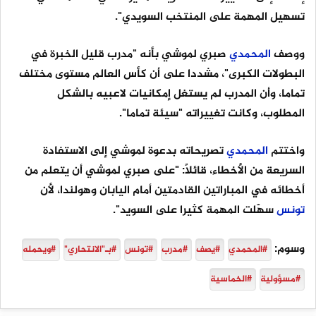
تسهيل المهمة على المنتخب السويدي".
ووصف
المحمدي
صبري لموشي بأنه "مدرب قليل الخبرة في
البطولات الكبرى"، مشددا على أن كأس العالم مستوى مختلف
تماما، وأن المدرب لم يستغل إمكانيات لاعبيه بالشكل
المطلوب، وكانت تغييراته "سيئة تماما".
واختتم
المحمدي
تصريحاته بدعوة لموشي إلى الاستفادة
السريعة من الأخطاء، قائلاً: "على صبري لموشي أن يتعلم من
أخطائه في المباراتين القادمتين أمام اليابان وهولندا، لأن
تونس
سهّلت المهمة كثيرا على السويد".
وسوم:
#المحمدي
#يصف
#مدرب
#تونس
#بـ"الانتحاري"
#ويحمله
#مسؤولية
#الخماسية