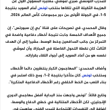
للمدرب التونسي صبري لموشي، معتبره المسؤول الأول عن
الهزيمة الثقيلة التي تلقاها منتخب
تونس
أمام السويد بنتيجة
5-1، في الجولة الأولى من دور مجموعات كأس العالم 2026.
وقال المحمدي، في تصريحات على قناة "بي إن سبورتس"، إن
جميع الأهداف الخمسة جاءت نتيجة أخطاء دفاعية واضحة في
التمركز من جانب المدافعين وخط الوسط، مشيرا إلى أن الهدف
الثالث كان نقطة التحول الفاصلة في المباراة، وأن لموشي
نفسه هو من أعاد السويد إلى أجواء اللقاء بقراراته.
وأضاف المحمدي: "المهاجمون الكبار ينتظرون دائما الأخطاء،
ومنتخب
تونس
كان متأخرا بنتيجة 2-1، ومع ذلك استمر في
بناء اللعب من الخط الخلفي رغم الأخطاء الدفاعية المتكررة".
وتابع قائلاً: "تونس واجهت منذ البداية أفضل مهاجمي الدوري
الإنجليزي، لكن الأخطاء المتتالية في خطي الدفاع والوسط،
إضافة إلى التغييرات الانتحارية للمدير الفني، ساهمت في