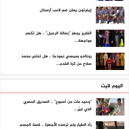
إيفرتون يعلن ضم لاعب آرسنال
ألفاريز يجهز "رسالة الرحيل" .. هل تكسر
مواجهة...
رونالدو وميسي نموذجًا .. هل تخلى محمد
صلاح عن كرة القدم...
اليوم لايت
"وحيد مات من أسبوع" .. الصديق المصري
الذي غيّر...
رآه الطيار ولم ترصده الأجهزة .. قصة الجسم