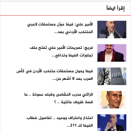
إقرأ ايضاً
الأمير علي: فيفا حوّل مستحقات لاعبي
المنتخب الأردني بعد...
فريج: تصريحات الأمير علي تفتح ملف
تجاوزات الفيفا وتدافع...
فيفا يحول مستحقات منتخب الأردن في كأس
العرب بعد 8 أشهر من...
الزاكي مدرب النشامى وقبله عموتة .. ما
قصة ظروف عائلية .. ؟
اعتذار واعتراف ووعيد .. تفاصيل خطاب
الفيفا للـ 211...