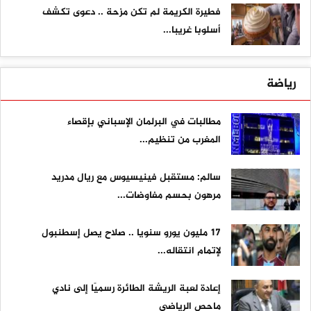
فطيرة الكريمة لم تكن مزحة .. دعوى تكشف
أسلوبا غريبا...
رياضة
مطالبات في البرلمان الإسباني بإقصاء
المغرب من تنظيم...
سالم: مستقبل فينيسيوس مع ريال مدريد
مرهون بحسم مفاوضات...
17 مليون يورو سنويا .. صلاح يصل إسطنبول
لإتمام انتقاله...
إعادة لعبة الريشة الطائرة رسميًا إلى نادي
ماحص الرياضي