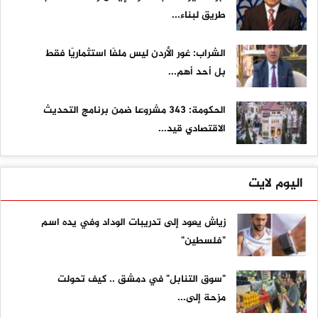
طريق لبناء...
الشراب: غور الأردن ليس ملفًا استثماريًا فقط
بل أحد أهم...
الحكومة: 343 مشروعا ضمن برنامج التحديث
الاقتصادي قيد...
اليوم لايت
زياش يعود إلى تدريبات الوداد وفي يده اسم
"فلسطين"
"سوق التنابل" في دمشق .. كيف تحولت
مزحة إلى...