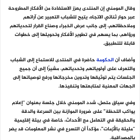
وقال المومني إن المنتدى يعزز الاستفادة من الأفكار المطروحة
عبر حوار ثنائي الاتجاه، يتيح للشباب التعبير عن آرائهم
وملاحظاتهم، إلى جانب عرض الخبراء وصناع القرار لتحدياتهم
ورؤاهم، بما يسهم في تطوير الأفكار وتحويلها إلى خطوات
قابلة للتطبيق.
وأضاف أن
الحكومة
حاضرة في المنتدى للاستماع إلى الشباب
والتعرف على أولوياتهم وتحدياتهم، مشيرًا إلى أن جميع
الجلسات يتم توثيقها وتدوين مخرجاتها ورفع توصياتها إلى
الجهات المعنية لمتابعتها وتنفيذها.
وفي سياق متصل، شدد المومني خلال جلسة بعنوان “إعلام
يواكب اللحظة” على ضرورة الموازنة بين السرعة والدقة
والحقيقة في التعامل مع الأحداث، خاصة في بيئة إقليمية
“مليئة بالأزمات”، مؤكداً أن التسرع في نشر المعلومات قد يضر
بالمصداقية.