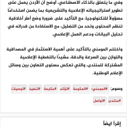
وفي ما يتعلق بالذكاء الاصطناعي، أوضح أن الأردن يعمل على
تطوير استراتيجياته الإعلامية والتشريعية بما يضمن استخدامًا
مسؤولًا للتكنولوجيا، مع التأكيد على ضرورة وضع أطر أخلاقية
تنظم المحتوى وتحد من التضليل، مع الاستفادة من قدراته في
تحليل البيانات ودعم العمل الإعلامي.
واختتم المومني بالتأكيد على أهمية الاستثمار في المصداقية
والتوازن بين السرعة والدقة، مشيدًا بالتغطية الإعلامية
المشتركة للمنتدى، والتي تعكس مستوى التعاون بين وسائل
الإعلام الوطنية.
وسوم:
#المومني:
#الحكومة
#تؤكد
#متابعة
#تنفيذ
#توصيات
#منتدى
#تواصل
إقرأ ايضاً