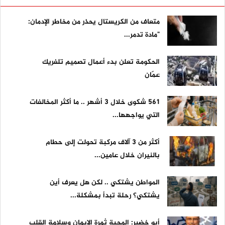
متعاف من الكريستال يحذر من مخاطر الإدمان:
"مادة تدمر...
الحكومة تعلن بدء أعمال تصميم تلفريك
عمّان
561 شكوى خلال 3 أشهر .. ما أكثر المخالفات
التي يواجهها...
أكثر من 3 آلاف مركبة تحولت إلى حطام
بالنيران خلال عامين...
المواطن يشتكي .. لكن هل يعرف أين
يشتكي؟ رحلة تبدأ بمشكلة...
أبو خضير: المحبة ثمرة الإيمان وسلامة القلب