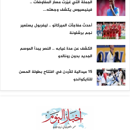
الجملة التي غيّرت مسار المفاوضات ..
فينيسيوس يكشف وجهته...
أحدث مفاجآت الميركاتو .. ليفربول يستعير
نجم برشلونة
الكشف عن مدة غيابه .. النصر يبدأ الموسم
الجديد بدون رونالدو
15 ميدالية للأردن في افتتاح بطولة الحسن
للتايكواندو