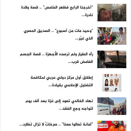
"أخرجنا الرابع فظهر الخامس" .. قصة ولادة
نادرة...
"وحيد مات من أسبوع" .. الصديق المصري
الذي غيّر...
رآه الطيار ولم ترصده الأجهزة .. قصة الجسم
الغامض قرب...
إطلاق أول مركز دولي عربي لمكافحة
التضليل الإعلامي بقيادة...
نهاد الخالدي تعود إلى غزة بعد ألف يوم
لتواجه وجع الفقد...
"أمانة تعالوا معنا" .. صرخاتٌ لا تزال تطارد...