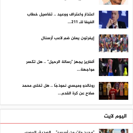
اعتذار واعتراف ووعيد .. تفاصيل خطاب
الفيفا للـ 211...
إيفرتون يعلن ضم لاعب آرسنال
ألفاريز يجهز "رسالة الرحيل" .. هل تكسر
مواجهة...
رونالدو وميسي نموذجًا .. هل تخلى محمد
صلاح عن كرة القدم...
اليوم لايت
"وحيد مات من أسبوع" .. الصديق المصري