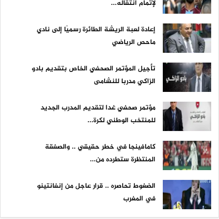
لإتمام انتقاله...
إعادة لعبة الريشة الطائرة رسميًا إلى نادي
ماحص الرياضي
تأجيل المؤتمر الصحفي الخاص بتقديم بادو
الزاكي مدربا للنشامى
مؤتمر صحفي غدا لتقديم المدرب الجديد
للمنتخب الوطني لكرة...
كامافينجا في خطر حقيقي .. والصفقة
المنتظرة ستطرده من...
الضغوط تحاصره .. قرار عاجل من إنفانتينو
في المغرب