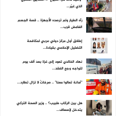
الذي غيّر...
رآه الطيار ولم ترصده الأجهزة .. قصة الجسم
الغامض قرب...
إطلاق أول مركز دولي عربي لمكافحة
التضليل الإعلامي بقيادة...
نهاد الخالدي تعود إلى غزة بعد ألف يوم
لتواجه وجع الفقد...
"أمانة تعالوا معنا" .. صرخاتٌ لا تزال تطارد...
هل بين الركاب طبيب؟ .. وزير الصحة التركي
يتدخل لإسعاف...