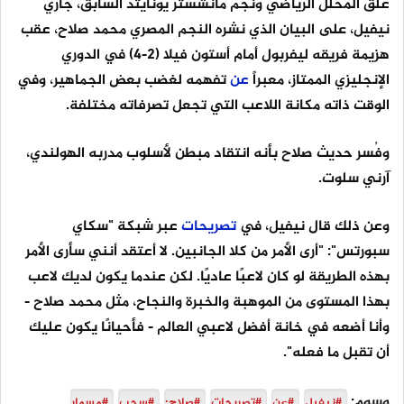
علق المحلل الرياضي ونجم مانشستر يونايتد السابق، جاري
نيفيل، على البيان الذي نشره النجم المصري محمد صلاح، عقب
هزيمة فريقه ليفربول أمام أستون فيلا (2-4) في الدوري
الإنجليزي الممتاز، معبراً
عن
تفهمه لغضب بعض الجماهير، وفي
الوقت ذاته مكانة اللاعب التي تجعل تصرفاته مختلفة.
وفُسر حديث صلاح بأنه انتقاد مبطن لأسلوب مدربه الهولندي،
آرني سلوت.
وعن ذلك قال نيفيل، في
تصريحات
عبر شبكة "سكاي
سبورتس": "أرى الأمر من كلا الجانبين. لا أعتقد أنني سأرى الأمر
بهذه الطريقة لو كان لاعبًا عاديًا. لكن عندما يكون لديك لاعب
بهذا المستوى من الموهبة والخبرة والنجاح، مثل محمد صلاح -
وأنا أضعه في خانة أفضل لاعبي العالم - فأحيانًا يكون عليك
أن تقبل ما فعله".
وسوم:
#نيفيل
#عن
#تصريحات
#صلاح:
#سحب
#مسمار