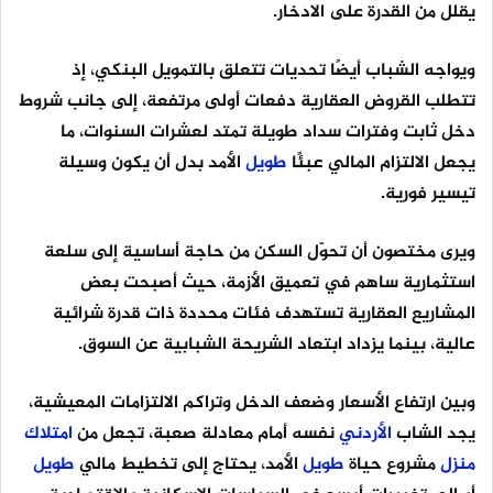
يقلل من القدرة على الادخار.
ويواجه الشباب أيضًا تحديات تتعلق بالتمويل البنكي، إذ
تتطلب القروض العقارية دفعات أولى مرتفعة، إلى جانب شروط
دخل ثابت وفترات سداد طويلة تمتد لعشرات السنوات، ما
يجعل الالتزام المالي عبئًا
طويل
الأمد بدل أن يكون وسيلة
تيسير فورية.
ويرى مختصون أن تحوّل السكن من حاجة أساسية إلى سلعة
استثمارية ساهم في تعميق الأزمة، حيث أصبحت بعض
المشاريع العقارية تستهدف فئات محددة ذات قدرة شرائية
عالية، بينما يزداد ابتعاد الشريحة الشبابية عن السوق.
وبين ارتفاع الأسعار وضعف الدخل وتراكم الالتزامات المعيشية،
يجد الشاب
الأردني
نفسه أمام معادلة صعبة، تجعل من
امتلاك
منزل
مشروع حياة
طويل
الأمد، يحتاج إلى تخطيط مالي
طويل