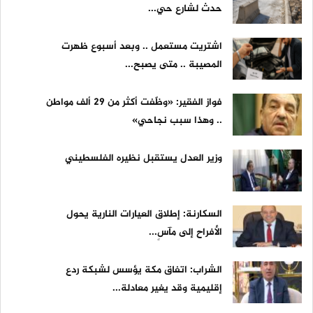
حدث لشارع حي...
اشتريت مستعمل .. وبعد أسبوع ظهرت
المصيبة .. متى يصبح...
فواز الفقير: «وظّفت أكثر من 29 ألف مواطن
.. وهذا سبب نجاحي»
وزير العدل يستقبل نظيره الفلسطيني
السكارنة: إطلاق العيارات النارية يحول
الأفراح إلى مآسٍ...
الشراب: اتفاق مكة يؤسس لشبكة ردع
إقليمية وقد يغير معادلة...