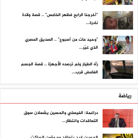
"أخرجنا الرابع فظهر الخامس" .. قصة ولادة
نادرة...
"وحيد مات من أسبوع" .. الصديق المصري
الذي غيّر...
رآه الطيار ولم ترصده الأجهزة .. قصة الجسم
الغامض قرب...
رياضة
دراغمة: الفيصلي والحسين يشعلان سوق
التعاقدات وانتظار...
الحسين إربد يتعاقد مع مؤمن الساكت