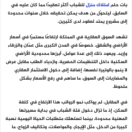
بات حلم
امتلاك
منزل
للشباب أكثر تعقيدًا مما كان عليه في
السابق، ليتحوّل من هدف يمكن تحقيقه خلال سنوات محدودة
إلى مشروع يمتد لعقود لدى كثيرين.
تشهد السوق العقارية في المملكة ارتفاعًا مستمرًا في أسعار
الأراضي والشقق، خصوصًا في المدن الكبرى مثل عمّان والزرقاء
وإربد. ويعود ذلك إلى عدة عوامل، أبرزها محدودية الأراضي
السكنية داخل التنظيمات الحضرية، وازدياد الطلب مقابل عرض
لا ينمو بالوتيرة نفسها، إضافة إلى دخول الاستثمار العقاري
والمضاربات إلى السوق، ما ساهم في رفع الأسعار بشكل
ملحوظ.
في المقابل، لم يواكب نمو الرواتب هذا الارتفاع في كلفة
السكن، إذ ما تزال دخول فئة الشباب في بداية مسيرتها
المهنية محدودة، بينما تستهلك متطلبات الحياة اليومية نسبة
كبيرة من الدخل، مثل الإيجار، والمواصلات، وتكاليف الزواج، ما