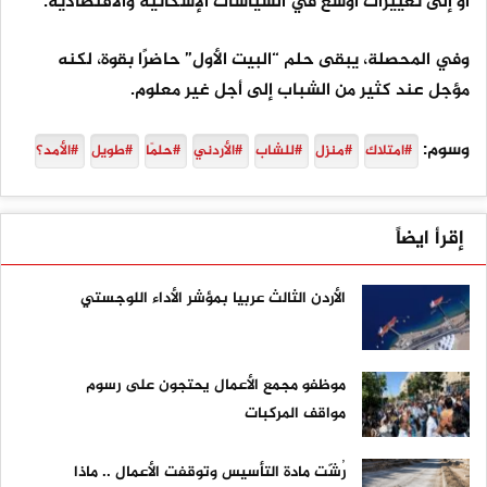
أو إلى تغييرات أوسع في السياسات الإسكانية والاقتصادية.
وفي المحصلة، يبقى حلم “البيت الأول” حاضرًا بقوة، لكنه
مؤجل عند كثير من الشباب إلى أجل غير معلوم.
وسوم:
#امتلاك
#منزل
#للشاب
#الأردني
#حلمًا
#طويل
#الأمد؟
إقرأ ايضاً
الأردن الثالث عربيا بمؤشر الأداء اللوجستي
موظفو مجمع الأعمال يحتجون على رسوم
مواقف المركبات
رُشّت مادة التأسيس وتوقفت الأعمال .. ماذا