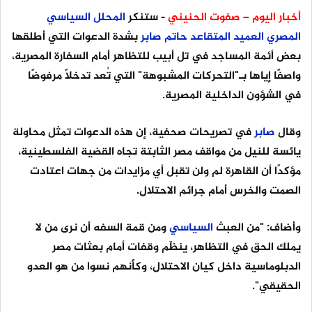
أخبار اليوم – صفوت الحنيني
- ستنكر
المحلل
السياسي
المصري
العميد
المتقاعد
حاتم
صابر
بشدة الدعوات التي أطلقها
بعض أئمة المساجد في تل أبيب للتظاهر أمام السفارة المصرية،
واصفًا إياها بـ"التحركات المشبوهة" التي تُعد تدخلًا مرفوضًا
في الشؤون الداخلية المصرية.
وقال
صابر
في تصريحات صحفية، إن هذه الدعوات تمثل محاولة
يائسة للنيل من مواقف مصر الثابتة تجاه القضية الفلسطينية،
مؤكدًا أن القاهرة لم ولن تقبل أي مزايدات من جهات اعتادت
الصمت والخرس أمام جرائم الاحتلال.
وأضاف: "من العبث
السياسي
ومن قمة السفه أن نرى من لا
يملك الحق في التظاهر، ينظّم وقفات أمام بعثات مصر
الدبلوماسية داخل كيان الاحتلال، وكأنهم نسوا من هو العدو
الحقيقي".