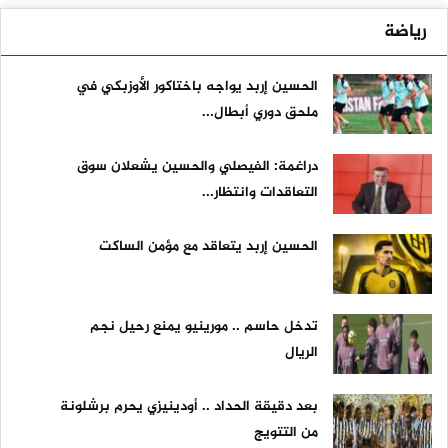
رياضة
الحسين إربد يواجه باختاكور الأوزبكي في
ملحق دوري أبطال...
دراغمة: الفيصلي والحسين يشعلان سوق
التعاقدات وانتظار...
الحسين إربد يتعاقد مع مؤمن الساكت
تدخل حاسم .. مورينيو يمنع رحيل نجم
الريال
بعد دقيقة الحداد .. أودينيزي يحرم برشلونة
من التتويج