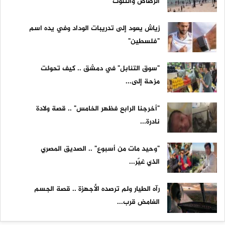
الرصاص والتلوث
زياش يعود إلى تدريبات الوداد وفي يده اسم
"فلسطين"
"سوق التنابل" في دمشق .. كيف تحولت
مزحة إلى...
"أخرجنا الرابع فظهر الخامس" .. قصة ولادة
نادرة...
"وحيد مات من أسبوع" .. الصديق المصري
الذي غيّر...
رآه الطيار ولم ترصده الأجهزة .. قصة الجسم
الغامض قرب...