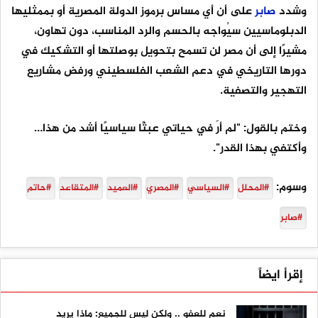
وشدد
صابر
على أن أي مساس برموز الدولة المصرية أو بممثليها
الدبلوماسيين سيُواجه بالحسم والرد المناسب، دون تهاون،
مشيرًا إلى أن مصر لن تسمح بتحويل بوصلتها أو التشكيك في
دورها التاريخي في دعم الشعب الفلسطيني ورفض مشاريع
التهجير والتصفية.
وختم بالقول: "لم أرَ في حياتي عبثًا سياسيًا أشد من هذا…
وأكتفي بهذا القدر".
وسوم:
#المحلل
#السياسي
#المصري
#العميد
#المتقاعد
#حاتم
#صابر
إقرأ ايضاً
نعم للعفو .. ولكن ليس للجميع: ماذا يريد