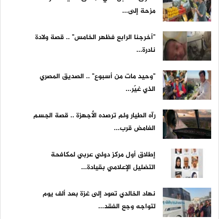
مزحة إلى...
"أخرجنا الرابع فظهر الخامس" .. قصة ولادة
نادرة...
"وحيد مات من أسبوع" .. الصديق المصري
الذي غيّر...
رآه الطيار ولم ترصده الأجهزة .. قصة الجسم
الغامض قرب...
إطلاق أول مركز دولي عربي لمكافحة
التضليل الإعلامي بقيادة...
نهاد الخالدي تعود إلى غزة بعد ألف يوم
لتواجه وجع الفقد...