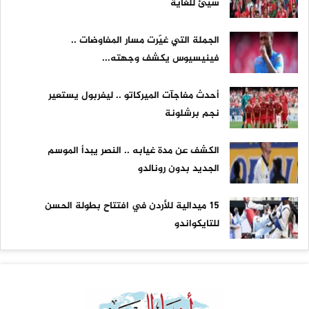
سيئ للغاية
الجملة التي غيّرت مسار المفاوضات ..
فينيسيوس يكشف وجهته...
أحدث مفاجآت الميركاتو .. ليفربول يستعير
نجم برشلونة
الكشف عن مدة غيابه .. النصر يبدأ الموسم
الجديد بدون رونالدو
15 ميدالية للأردن في افتتاح بطولة الحسن
للتايكواندو