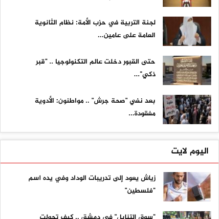
لجنة التربية في حزب الأمة: نظام الثانوية
العامة على عامين...
حتى القبور دخلت عالم التكنولوجيا .. "قبر
ذكي"...
بعد نفي "صحة جرش" .. مواطنون: الأدوية
مفقودة...
اليوم لايت
زياش يعود إلى تدريبات الوداد وفي يده اسم
"فلسطين"
"سوق التنابل" في دمشق .. كيف تحولت