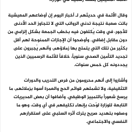
وقال الأئمة في حديثهم لـ أخبار اليوم إن أوضاعهم المعيشية
باتت صعبة نتيجة تدني الرواتب التي لا تتجاوز الحد الأدنى
للأجور، في وقت يُكلفون فيه بخطب الجمعة بشكل إلزامي من
دون مقابل إضافي. وأوضحوا أن الإجازات الممنوحة لهم أقل
بكثير من تلك التي يتمتع بها زملاؤهم، وأنهم يُجبرون على
تجديد التأمين الصحي سنوياً، خلافاً للأئمة الرسميين الذين
يجددونه كل خمس سنوات.
وأشاروا إلى أنهم محرومون من فرص التدريب والدورات
التثقيفية، ولا تشملهم قوائم الحج والعمرة أسوة بزملائهم، ما
يرسخ شعوراً بالتمييز الوظيفي. وأضافوا أن بعض المديريات
التابعة للوزارة لوّحت بإنهاء تكليفهم في أي وقت، وهو ما
وصفوه بتهديد صريح يترك أثره السلبي على استقرارهم
النفسي والاجتماعي.