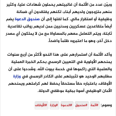
وبيّن عدد من الأئمة أن غالبيتهم يحملون شهادات عليا، وكثير
منهم متزوجون ولديهم أبناء، لكنهم يفتقدون أي ضمانة
وظيفية أو استقرار مالي. كما لفتوا إلى أن
صندوق
الدعوة
يضم
أيضاً متقاعدين عسكريين ومدنيين ممن لديهم رواتب تقاعدية
ثابتة، ويتم التعامل معهم بالمساواة مع من لا يملكون أي مصدر
دخل آخر، وهو ما اعتبروه ظلماً واضحاً.
وأكد الأئمة أن استمرارهم على هذا النحو لأكثر من أربع سنوات
يمنحهم الأولوية في التعيين الرسمي بحكم الخبرة العملية
والعلمية التي راكموها في خدمة بيوت الله. وشددوا على أن
مطلبهم الوحيد هو تثبيتهم على الكادر الرسمي في
وزارة
الأوقاف، باعتباره حقاً مستحقاً يحفظ لهم كرامتهم ويمنحهم
الأمان الوظيفي أسوة ببقية موظفي الدولة.
وسوم:
#أئمة
#صندوق
#الدعوة
#وزارة
#الأوقاف