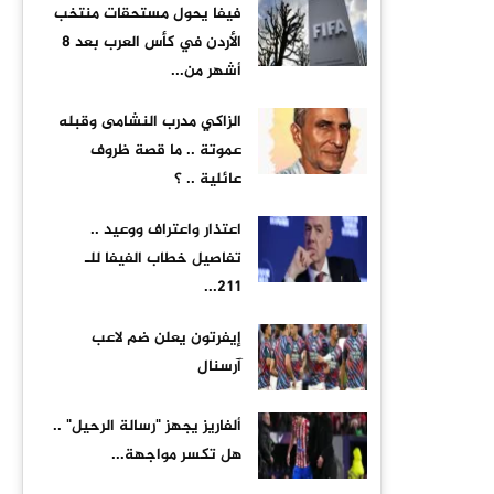
فيفا يحول مستحقات منتخب
الأردن في كأس العرب بعد 8
أشهر من...
الزاكي مدرب النشامى وقبله
عموتة .. ما قصة ظروف
عائلية .. ؟
اعتذار واعتراف ووعيد ..
تفاصيل خطاب الفيفا للـ
211...
إيفرتون يعلن ضم لاعب
آرسنال
ألفاريز يجهز "رسالة الرحيل" ..
هل تكسر مواجهة...