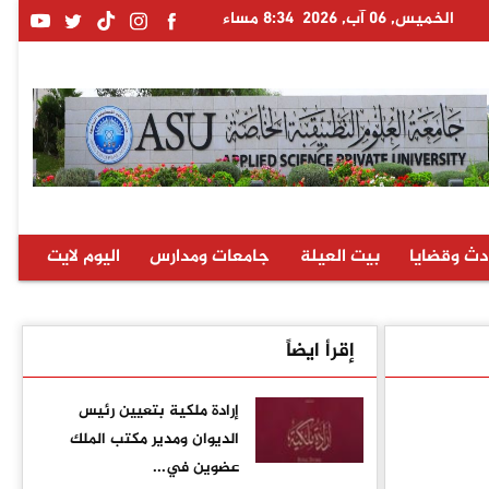
الخميس, 06 آب, 2026
8:34 مساء
دث وقضايا
بيت العيلة
جامعات ومدارس
اليوم لايت
إقرأ ايضاً
إرادة ملكية بتعيين رئيس
الديوان ومدير مكتب الملك
عضوين في...