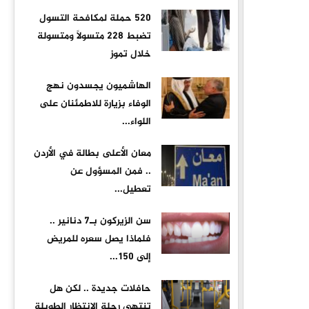
520 حملة لمكافحة التسول
تضبط 228 متسولًا ومتسولة
خلال تموز
الهاشميون يجسدون نهج
الوفاء بزيارة للاطمئنان على
اللواء...
معان الأعلى بطالة في الأردن
.. فمن المسؤول عن
تعطيل...
سن الزيركون بـ7 دنانير ..
فلماذا يصل سعره للمريض
إلى 150...
حافلات جديدة .. لكن هل
تنتهي رحلة الانتظار الطويلة