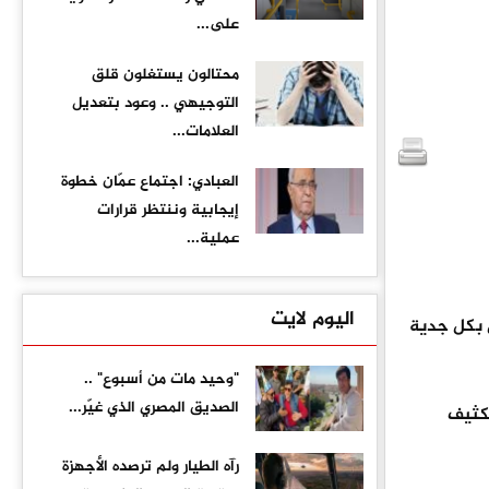
على...
محتالون يستغلون قلق
التوجيهي .. وعود بتعديل
العلامات...
العبادي: اجتماع عمّان خطوة
إيجابية وننتظر قرارات
عملية...
اليوم لايت
ل بكل جدية
"وحيد مات من أسبوع" ..
الصديق المصري الذي غيّر...
تكثيف
رآه الطيار ولم ترصده الأجهزة