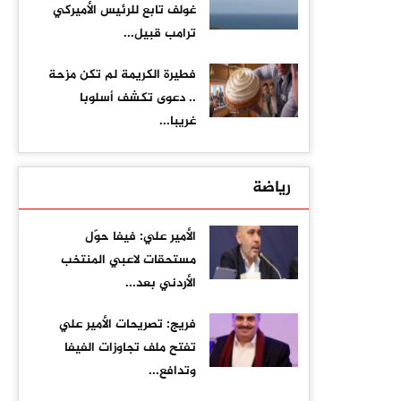
غولف تابع للرئيس الأميركي
ترامب قبيل...
فطيرة الكريمة لم تكن مزحة
.. دعوى تكشف أسلوبا
غريبا...
رياضة
الأمير علي: فيفا حوّل
مستحقات لاعبي المنتخب
الأردني بعد...
فريج: تصريحات الأمير علي
تفتح ملف تجاوزات الفيفا
وتدافع...