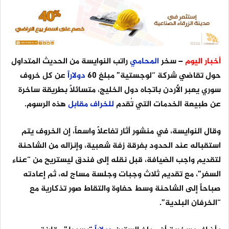
أخبار اليوم
– سخر
المحامي
راتب النوايسة من الحديث المتداول
حول تقاضي شركة “لوجستية” مبلغ 60
دولاراً
عن كل خروف
سوري يعبر الأردن باتجاه دول الخليج، متسائلاً بطريقة ساخرة
عن طبيعة الخدمات التي تُقدم
للخراف
مقابل
هذه الرسوم.
وقال النوايسة، في منشور أثار تفاعلاً واسعاً، إن الخروف يتم
استقباله عند الحدود بفرقة زفة شعبية، وإنزاله من الشاحنة
لتقديم واجب الضيافة، قبل نقله إلى فندق ليستريح من “عناء
السفر”، مع تقديم ثلاث وجبات وجلسة مساج له، ثم إعادته
صباحاً إلى الشاحنة وسط حفاوة والتقاط صور تذكارية مع
“الخرفان البلدية”.