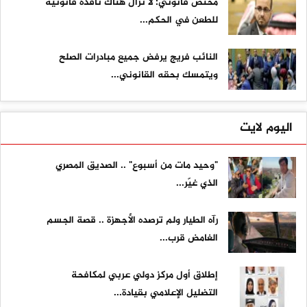
مختص قانوني: لا تزال هناك نافذة قانونية
للطعن في الحكم...
النائب فريج يرفض جميع مبادرات الصلح
ويتمسك بحقه القانوني...
اليوم لايت
"وحيد مات من أسبوع" .. الصديق المصري
الذي غيّر...
رآه الطيار ولم ترصده الأجهزة .. قصة الجسم
الغامض قرب...
إطلاق أول مركز دولي عربي لمكافحة
التضليل الإعلامي بقيادة...