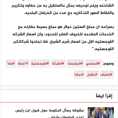
الشاحنه ويتم توديعه بمثل مااستقبل به من حفاوه وتكريم
والتقاط الصور التذكاريه مع عدد من الخرفان البلديه.
بصراحه ان مبلغ الستين دولار هو مبلغ بسيط مقارنه مع
الخدمات المقدمه للخروف العابر للحدود، وان اسعار الشركه
اللوجستيه اقل من اسعار شرم الشيخ، فلا تجلدوا شركاتكم
اللوجستيه.”
وسوم:
#المحامي
#النوايسة:
#الشركة
#اللوجستية
#“فرقة
#زفة”
#للخراف
#مقابل
#دولاراً
إقرأ ايضاً
مشوقة يسأل الحكومة حول قبول ابن رئيس
إحدى الجامعات وأبناء...