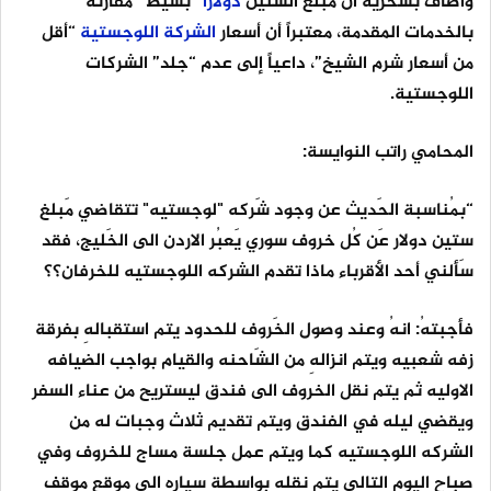
وأضاف بسخرية أن مبلغ الستين
دولاراً
“بسيط” مقارنة
بالخدمات المقدمة، معتبراً أن أسعار
الشركة
اللوجستية
“أقل
من أسعار شرم الشيخ”، داعياً إلى عدم “جلد” الشركات
اللوجستية.
المحامي راتب النوايسة:
“بمُناسبة الحَديث عن وجود شَركه "لوجستيه" تتقاضي مَبلغ
ستين دولار عَن كُل خروف سوري يَعبُر الاردن الى الخَليج، فقد
سَألني أحد الأقرباء ماذا تقدم الشركه اللوجستيه للخرفان؟؟
فأجبتهُ: انهُ وعند وصول الخَروف للحدود يتم استقبالهِ بفرقة
زفه شعبيه ويتم انزالهِ من الشَاحنه والقيام بواجب الضيافه
الاوليه ثم يتم نقل الخروف الى فندق ليستريح من عناء السفر
ويقضي ليله في الفندق ويتم تقديم ثلاث وجبات له من
الشركه اللوجستيه كما ويتم عمل جلسة مساج للخروف وفي
صباح اليوم التالي يتم نقله بواسطة سياره الى موقع موقف