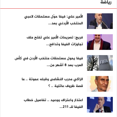
رياضة
الأمير علي: فيفا حوّل مستحقات لاعبي
المنتخب الأردني بعد...
فريج: تصريحات الأمير علي تفتح ملف
تجاوزات الفيفا وتدافع...
فيفا يحول مستحقات منتخب الأردن في كأس
العرب بعد 8 أشهر من...
الزاكي مدرب النشامى وقبله عموتة .. ما
قصة ظروف عائلية .. ؟
اعتذار واعتراف ووعيد .. تفاصيل خطاب
الفيفا للـ 211...