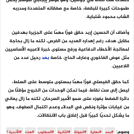
حصدت ست نقاط في جولتين، وهو مؤشر إيجابي لموسم يحمل
طموحات كبيرة للبقعة، خاصة مع صفقاته المتعددة ومدربه
الشاب محمود شلباية.
وأضاف أن الحسين إربد حقق فوزًا مهمًا على الجزيرة بهدفين
مقابل هدف، رغم إهداره العديد من الفرص، لكنه ما زال بحاجة
لمعالجة الأخطاء الدفاعية ورفع مستوى خبرة لاعبيه الأساسيين
مثل عوض الفاخوري وعارف الحاج، خاصة
بعد
رحيل عدد من
اللاعبين.
كما حقق الفيصلي فوزًا مهمًا بمستوى متوسط على السلط،
ليصل إلى ست نقاط، فيما تمكن الوحدات من الخروج مؤقتًا من
دائرة الضغط بفوزه على سمو الأمير السرحان، لكنه ما زال يعاني
من غيابات مؤثرة ونقص في البدلاء وعدم اكتمال الصفوف، وهو
ما يشكل تحديًا كبيرًا قبل إغلاق باب الانتقالات.
وسوم:
#بعد
#نهاية
#الجولة
#الثانية
#المطلوب
#هذه
#الأندية؟