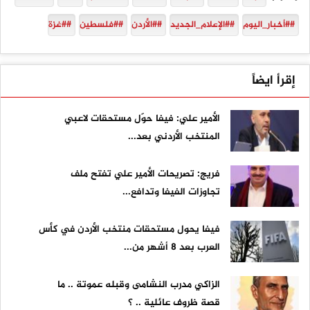
##أخبار_اليوم
##الإعلام_الجديد
##الأردن
##فلسطين
##غزة
إقرأ ايضاً
الأمير علي: فيفا حوّل مستحقات لاعبي
المنتخب الأردني بعد...
فريج: تصريحات الأمير علي تفتح ملف
تجاوزات الفيفا وتدافع...
فيفا يحول مستحقات منتخب الأردن في كأس
العرب بعد 8 أشهر من...
الزاكي مدرب النشامى وقبله عموتة .. ما
قصة ظروف عائلية .. ؟