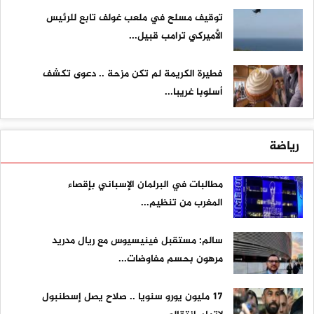
توقيف مسلح في ملعب غولف تابع للرئيس
الأميركي ترامب قبيل...
فطيرة الكريمة لم تكن مزحة .. دعوى تكشف
أسلوبا غريبا...
رياضة
مطالبات في البرلمان الإسباني بإقصاء
المغرب من تنظيم...
سالم: مستقبل فينيسيوس مع ريال مدريد
مرهون بحسم مفاوضات...
17 مليون يورو سنويا .. صلاح يصل إسطنبول