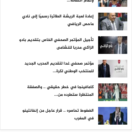
لإتمام انتقاله...
إعادة لعبة الريشة الطائرة رسميًا إلى نادي
ماحص الرياضي
تأجيل المؤتمر الصحفي الخاص بتقديم بادو
الزاكي مدربا للنشامى
مؤتمر صحفي غدا لتقديم المدرب الجديد
للمنتخب الوطني لكرة...
كامافينجا في خطر حقيقي .. والصفقة
المنتظرة ستطرده من...
الضغوط تحاصره .. قرار عاجل من إنفانتينو
في المغرب