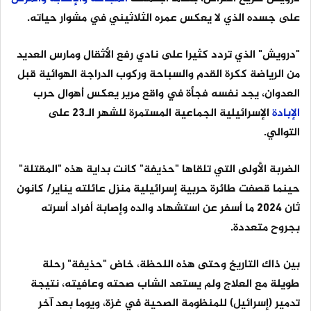
على جسده الذي لا يعكس عمره الثلاثيني في مشوار حياته.
"درويش" الذي تردد كثيرا على نادي رفع الأثقال ومارس العديد
من الرياضة ككرة القدم والسباحة وركوب الدراجة الهوائية قبل
العدوان، يجد نفسه فجأة في واقع مرير يعكس أهوال حرب
الإبادة
الإسرائيلية الجماعية المستمرة للشهر الـ23 على
التوالي.
الضربة الأولى التي تلقاها "حذيفة" كانت بداية هذه "المقتلة"
حينما قصفت طائرة حربية إسرائيلية منزل عائلته يناير/ كانون
ثان 2024 ما أسفر عن استشهاد والده وإصابة أفراد أسرته
بجروح متعددة.
بين ذاك التاريخ وحتى هذه اللحظة، خاض "حذيفة" رحلة
طويلة مع العلاج ولم يستعد الشاب صحته وعافيته، نتيجة
تدمير (إسرائيل) للمنظومة الصحية في غزة، ويوما بعد آخر