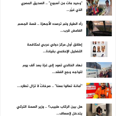
"وحيد مات من أسبوع" .. الصديق المصري
الذي غيّر...
رآه الطيار ولم ترصده الأجهزة .. قصة الجسم
الغامض قرب...
إطلاق أول مركز دولي عربي لمكافحة
التضليل الإعلامي بقيادة...
نهاد الخالدي تعود إلى غزة بعد ألف يوم
لتواجه وجع الفقد...
"أمانة تعالوا معنا" .. صرخاتٌ لا تزال تطارد...
هل بين الركاب طبيب؟ .. وزير الصحة التركي
يتدخل لإسعاف...