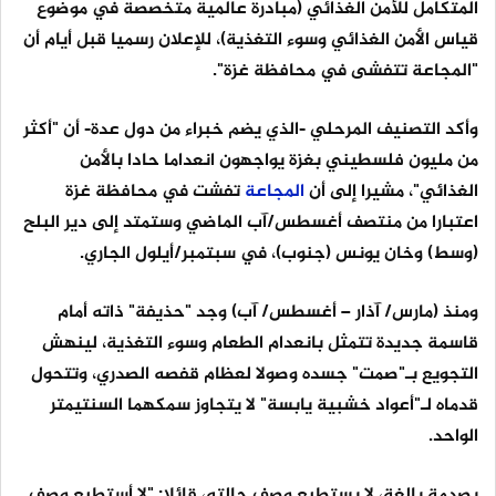
المتكامل للأمن الغذائي (مبادرة عالمية متخصصة في موضوع
قياس الأمن الغذائي وسوء التغذية)، للإعلان رسميا قبل أيام أن
"المجاعة تتفشى في محافظة غزة".
وأكد التصنيف المرحلي -الذي يضم خبراء من دول عدة- أن "أكثر
من مليون فلسطيني بغزة يواجهون انعداما حادا بالأمن
الغذائي"، مشيرا إلى أن
المجاعة
تفشت في محافظة غزة
اعتبارا من منتصف أغسطس/آب الماضي وستمتد إلى دير البلح
(وسط) وخان يونس (جنوب)، في سبتمبر/أيلول الجاري.
ومنذ (مارس/ آذار – أغسطس/ آب) وجد "حذيفة" ذاته أمام
قاسمة جديدة تتمثل بانعدام الطعام وسوء التغذية، لينهش
التجويع بـ"صمت" جسده وصولا لعظام قفصه الصدري، وتتحول
قدماه لـ"أعواد خشبية يابسة" لا يتجاوز سمكهما السنتيمتر
الواحد.
بصدمة بالغة، لا يستطيع وصف حالته، قائلا: "لا أستطيع وصف