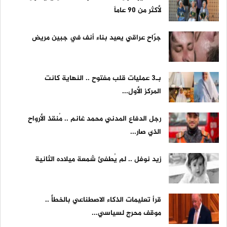
لأكثر من 90 عاماً
جرّاح عراقي يعيد بناء أنف في جبين مريض
بـ3 عمليات قلب مفتوح .. النهاية كانت
المركز الأول...
رجل الدفاع المدني محمد غانم .. مُنقذ الأرواح
الذي صار...
زيد نوفل .. لم يُطفئ شمعة ميلاده الثانية
قرأ تعليمات الذكاء الاصطناعي بالخطأ ..
موقف محرج لسياسي...