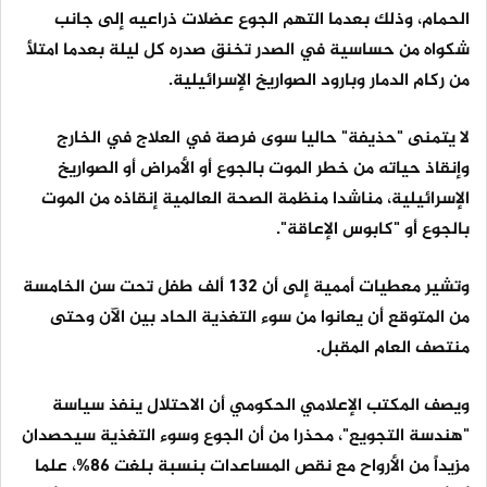
الحمام، وذلك بعدما التهم الجوع عضلات ذراعيه إلى جانب
شكواه من حساسية في الصدر تخنق صدره كل ليلة بعدما امتلأ
من ركام الدمار وبارود الصواريخ الإسرائيلية.
لا يتمنى "حذيفة" حاليا سوى فرصة في العلاج في الخارج
وإنقاذ حياته من خطر الموت بالجوع أو الأمراض أو الصواريخ
الإسرائيلية، مناشدا منظمة الصحة العالمية إنقاذه من الموت
بالجوع أو "كابوس الإعاقة".
وتشير معطيات أممية إلى أن 132 ألف طفل تحت سن الخامسة
من المتوقع أن يعانوا من سوء التغذية الحاد بين الآن وحتى
منتصف العام المقبل.
ويصف المكتب الإعلامي الحكومي أن الاحتلال ينفذ سياسة
"هندسة التجويع"، محذرا من أن الجوع وسوء التغذية سيحصدان
مزيداً من الأرواح مع نقص المساعدات بنسبة بلغت 86%، علما