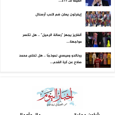
الفيفا للـ 211...
إيفرتون يعلن ضم لاعب آرسنال
ألفاريز يجهز "رسالة الرحيل" .. هل تكسر
مواجهة...
رونالدو وميسي نموذجًا .. هل تخلى محمد
صلاح عن كرة القدم...