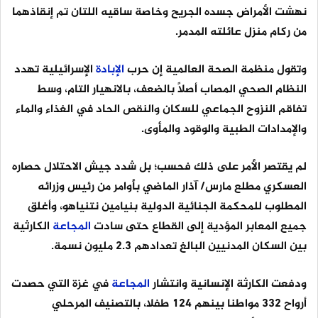
نهشت الأمراض جسده الجريح وخاصة ساقيه اللتان تم إنقاذهما
من ركام منزل عائلته المدمر.
وتقول منظمة الصحة العالمية إن حرب
الإبادة
الإسرائيلية تهدد
النظام الصحي المصاب أصلاً بالضعف، بالانهيار التام، وسط
تفاقم النزوح الجماعي للسكان والنقص الحاد في الغذاء والماء
والإمدادات الطبية والوقود والمأوى.
لم يقتصر الأمر على ذلك فحسب؛ بل شدد جيش الاحتلال حصاره
العسكري مطلع مارس/ آذار الماضي بأوامر من رئيس وزرائه
المطلوب للمحكمة الجنائية الدولية بنيامين نتنياهو، وأغلق
جميع المعابر المؤدية إلى القطاع حتى سادت
المجاعة
الكارثية
بين السكان المدنيين البالغ تعدادهم 2.3 مليون نسمة.
ودفعت الكارثة الإنسانية وانتشار
المجاعة
في غزة التي حصدت
أرواح 332 مواطنا بينهم 124 طفلا، بالتصنيف المرحلي