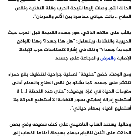
الحالة التي وصلت إليها نتيجة الحرب وقلة التغذية ونقص
العلاج .. باتت حياتي محاصرة بين الألم والحرمان".
يقلّب على هاتفه الذكي، صور جسده القديمة قبل الحرب حيث
الحيوية والنشاط، ويتساءل: "هل هذا جسدا؟ وهذا (الواقع
الجديد) جسدا؟" وذلك في إشارة لانعكاسات حرب الإبادة:
الإصابة
والمرض
والمجاعة على جسده.
ومع الوقت، خضع "حذيفة" لعملية جراحية لتنظيف بقع حمراء
تنتشر على جسده، كما يشكو من نقص العلاج وانعدام أدنى
مقومات الحياة في غزة، ويضيف: "حتى هذه اللحظة (...) لا
أستطيع إدراك إصابتي بسوء التغذية! لا أستطيع الحركة ولا
أستطيع القيام بمهام حياتي".
وحاليا، يستند الشاب الثلاثيني على كتف شقيقه وفي بعض
الحالات على اثنين للقيام بمهام بسيطة أدناها الذهاب إلى