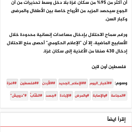
أن أكثر من 95% من سكان غزة بلا دخل وسط تحذيرات من أن
الجوع سيحصد المزيد من الأرواح خاصة بين الأطفال والمرضى
وكبار السن.
ورغم سماح الاحتلال بإدخال مساعدات إنسانية محدودة خلال
الأسابيع الماضية، إلا أن "الإعلام الحكومي" أحصى منع الاحتلال
إدخال 430 صنفا من الأغذية إلى سكان غزة.
فلسطين أون لاين
وسوم:
##أخبار_اليوم
##الإعلام_الجديد
##الأردن
##فلسطين
##غزة
#المجاعة
#والإصابة
#والمرض
#الإبادة
#جسد
#الشَّابِّ
#"درويش"
إقرأ ايضاً