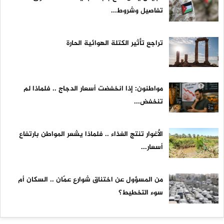
تفاصيل وشروط...
تراجع تأثير الكتلة الهوائية الحارة
مواطنون: إذا انخفضت أسعار الدجاج .. فلماذا لم
تنخفض...
الأغوار تنتج الغذاء .. فلماذا يشعر المواطن بارتفاع
أسعار...
من المسؤول عن اختناق شوارع عمّان .. السكان أم
سوء التخطيط؟