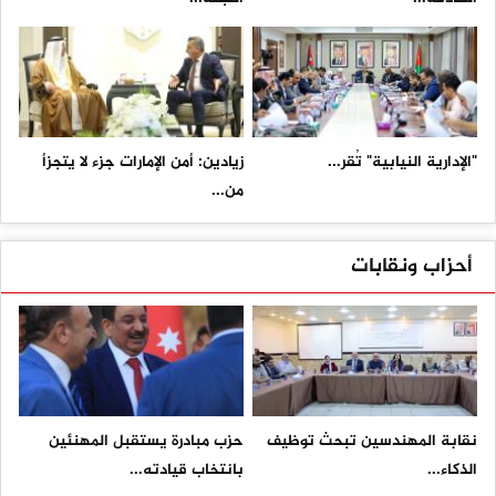
"الإدارية النيابية" تُقر...
زيادين: أمن الإمارات جزء لا يتجزأ
من...
أحزاب ونقابات
نقابة المهندسين تبحث توظيف
حزب مبادرة يستقبل المهنئين
الذكاء...
بانتخاب قيادته...