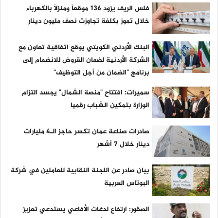
فلس الريف يزود 136 موقعاً ومنزلاً بالكهرباء
خلال تموز بكلفة تجاوزت نصف مليون دينار
البنك الأردني الكويتي يوقع اتفاقية تعاون مع
الشركة الأردنية لضمان القروض للانضمام إلى
برنامج "الضمان من أجل التوظيف"
سميرات: افتتاح "منصة الشمال" يجسد التزام
الوزارة بتمكين الشباب رقميا
صادرات صناعة عمان تكسر حاجز الـ4 مليارات
دينار خلال 7 أشهر
بيان صادر عن اللجنة النقابية للعاملين في شركة
البوتاس العربية
الصقور: ارتفاع لدغات الأفاعي يستدعي تعزيز