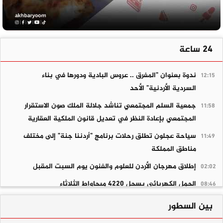
24 ساعة
ندوة بعنوان "المفرق .. عروس البادية ودورها في بناء
12:15
السردية الأردنية" الأحد
جمعية السلم المجتمعي تناشد جلالة الملك صون الاستقرار
11:58
المجتمعي بإعادة النظر في تعديل قانون الملكية العقارية
سياحة عجلون تطلق رحلات برنامج "أردننا جنة" إلى مختلف
11:49
مناطق المملكة
إطلاق مهرجان الأردن للعلوم والفنون يوم السبت المقبل
02:02
الحمل الكهربائي يسجل 4220 ميجاواط الثلاثاء
08:46
البدور : مخدر الكريستال سلاح الجريمة
02:09
بين السطور
وزارة البيئة توزع 435 حاوية معدنية في معان والعقبة
01:31