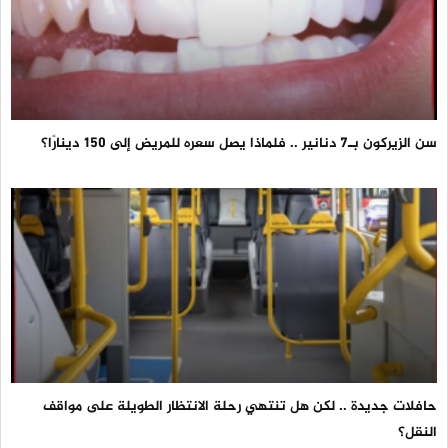
سن الزيركون بـ7 دنانير .. فلماذا يصل سعره للمريض إلى 150 دينارًا؟
حافلات جديدة .. لكن هل تنتهي رحلة الانتظار الطويلة على مواقف
النقل؟