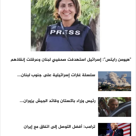
"هيومن رايتس": إسرائيل استهدفت صحفيي لبنان وعرقلت إنقاذهم
سلسلة غارات إسرائيلية على جنوب لبنان...
رئيس وزراء باكستان وقائد الجيش يزوران...
ترامب: أفضل التوصل إلى اتفاق مع إيران