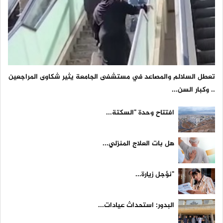
تعطل السلالم والمصاعد في مستشفى الجامعة يثير شكاوى المراجعين
.. وكبار السن...
افتتاح وحدة "السكتة...
هل بات العلاج المنزلي...
"نؤجل زيارة...
البدور: استحداث عيادات...