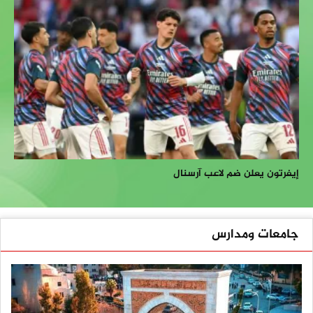
إيفرتون يعلن ضم لاعب آرسنال
جامعات ومدارس