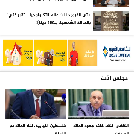
حتى القبور دخلت عالم التكنولوجيا .. "قبر ذكي"
بالطاقة الشمسية بـ550 دينارًا!
مجلس الأمة
القاضي: نقف خلف جهود الملك
فلسطين النيابية: لقاء الملك مع
الهادفة...
اللجنة...