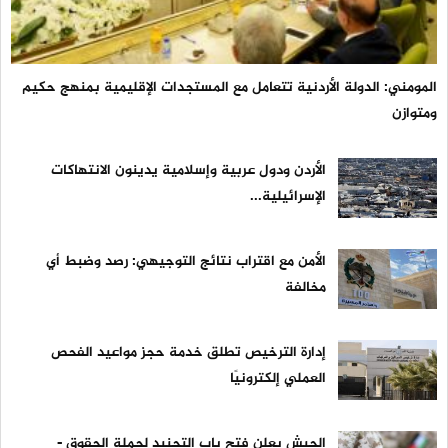
المومني: الدولة الأردنية تتعامل مع المستجدات الإقليمية بمنهج حكيم
ومتوازن
الأردن ودول عربية وإسلامية يدينون الانتهاكات
الإسرائيلية...
الأمن مع اقتراب نتائج التوجيهي: رصد وضبط أي
مخالفة
إدارة الترخيص تطلق خدمة حجز مواعيد الفحص
العملي إلكترونيًا
الجيش يعلن فتح باب التجنيد لحملة الحقوق -