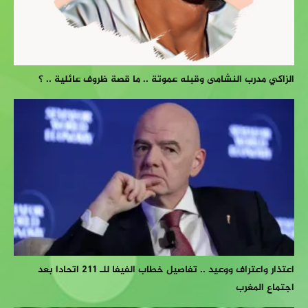
الزاكي مدرب النشامى وقبله عموتة .. ما قصة ظروف عائلية .. ؟
اعتذار واعتراف ووعيد .. تفاصيل خطاب الفيفا للـ 211 اتحادا بعد
اجتماع المغرب